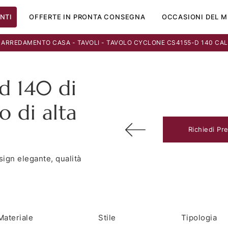
NTI
OFFERTE IN PRONTA CONSEGNA
OCCASIONI DEL M
-
ARREDAMENTO CASA
-
TAVOLI
-
TAVOLO CYCLONE CS4155-D 140 CAL
d 140 di
no di alta
Richiedi Pr
sign elegante, qualità
Materiale
Stile
Tipologia