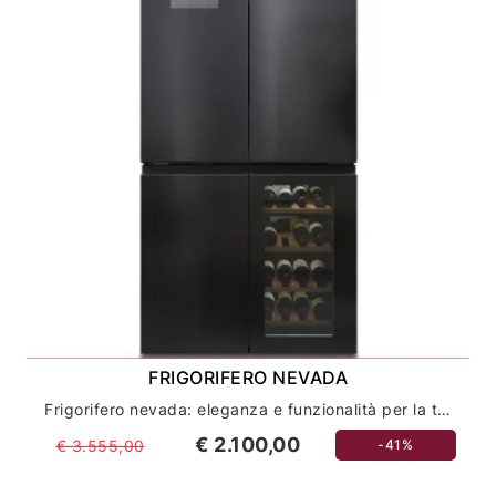
FRIGORIFERO NEVADA
Frigorifero nevada: eleganza e funzionalità per la tua cucina moderna
€ 2.100,00
€ 3.555,00
-41%