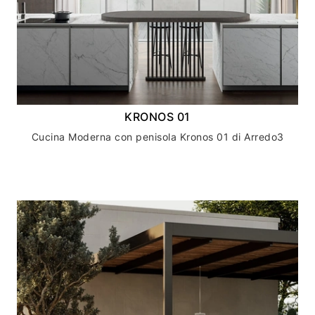
KRONOS 01
Cucina Moderna con penisola Kronos 01 di Arredo3