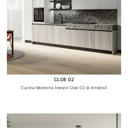
CLOE 02
Cucina Moderna lineare Cloe 02 di Arredo3