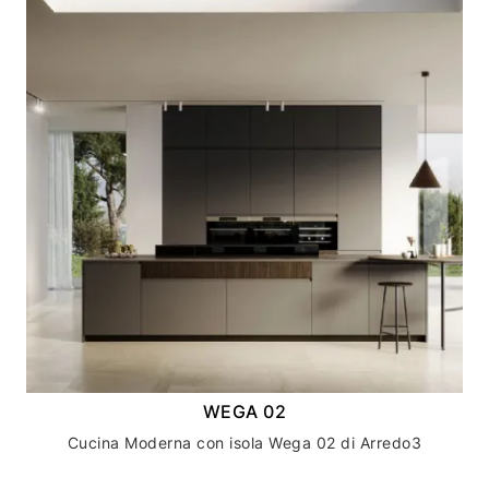
WEGA 02
Cucina Moderna con isola Wega 02 di Arredo3