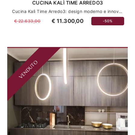
CUCINA KALÌ TIME ARREDO3
Cucina Kalì Time Arredo3: design moderno e innovativo per la tua cucina
€ 11.300,00
€ 22.633,00
-50%
VENDUTO