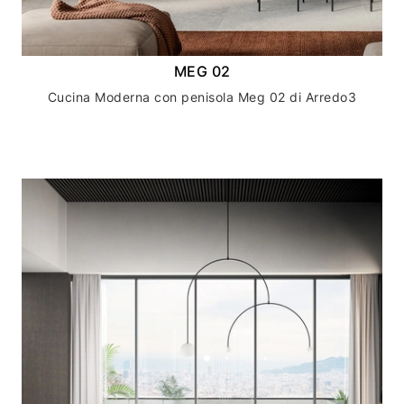
MEG 02
Cucina Moderna con penisola Meg 02 di Arredo3