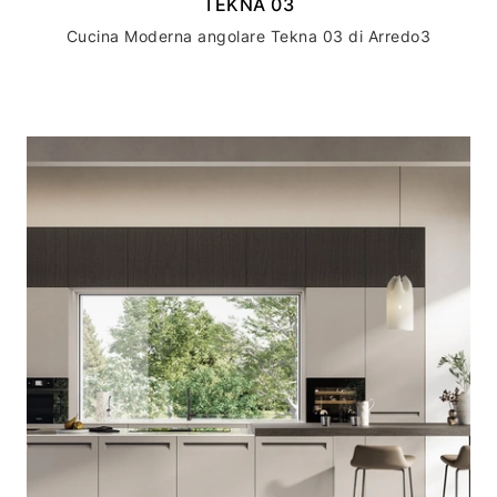
TEKNA 03
Cucina Moderna angolare Tekna 03 di Arredo3