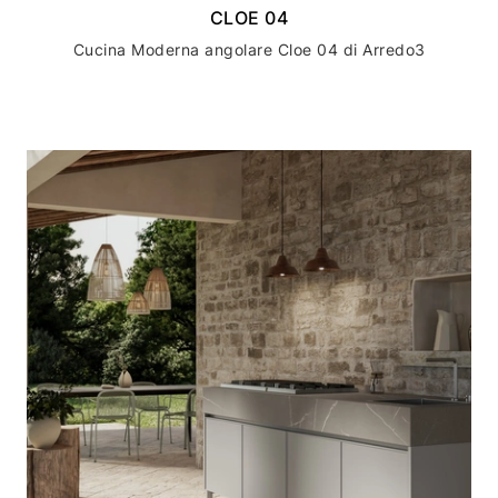
CLOE 04
Cucina Moderna angolare Cloe 04 di Arredo3