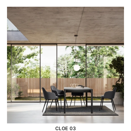
CLOE 03