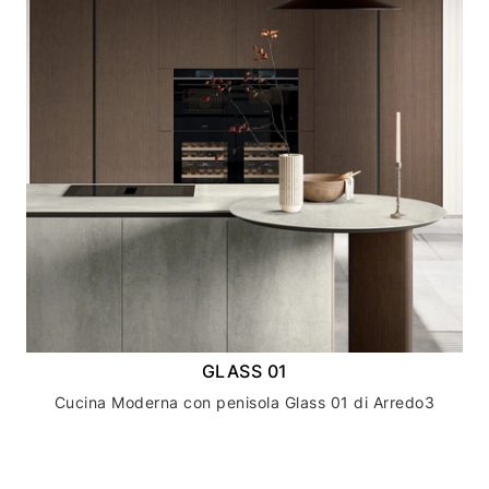
GLASS 01
Cucina Moderna con penisola Glass 01 di Arredo3