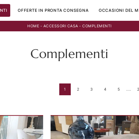
NTI
OFFERTE IN PRONTA CONSEGNA
OCCASIONI DEL M
HOME
-
ACCESSORI CASA
-
COMPLEMENTI
Complementi
1
2
3
4
5
....