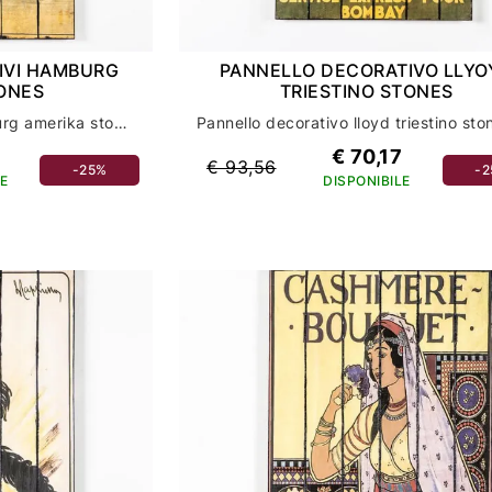
IVI HAMBURG
PANNELLO DECORATIVO LLYO
ONES
TRIESTINO STONES
Pannello decorativo hamburg amerika stones: accessori casa e complementi per un ambiente unico
€ 70,17
€ 93,56
-25%
-
E
DISPONIBILE