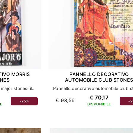
IVO MORRIS
PANNELLO DECORATIVO
NES
AUTOMOBILE CLUB STONE
Pannello decorativo morris major stones: il toque di eleganza per la tua casa
€ 70,17
€ 93,56
-25%
-
E
DISPONIBILE