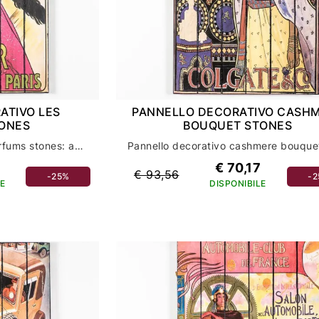
ATIVO LES
PANNELLO DECORATIVO CASH
ONES
BOUQUET STONES
Pannello decorativo les parfums stones: accessori casa e complementi di stile
€ 70,17
€ 93,56
-25%
-
E
DISPONIBILE