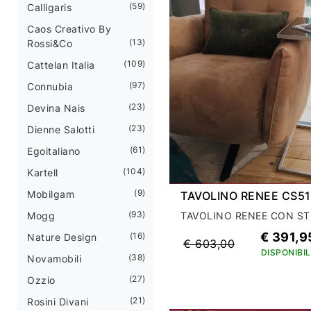
59
Calligaris
Caos Creativo By
13
Rossi&Co
109
Cattelan Italia
97
Connubia
23
Devina Nais
23
Dienne Salotti
61
Egoitaliano
104
Kartell
9
Mobilgam
TAVOLINO RENEE CS51
93
Mogg
€ 391,9
16
Nature Design
€ 603,00
DISPONIBIL
38
Novamobili
27
Ozzio
21
Rosini Divani