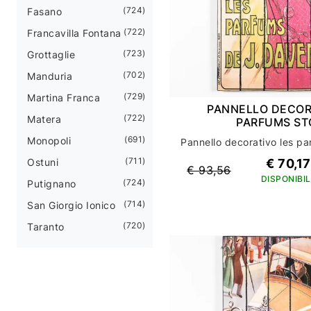
724
Fasano
722
Francavilla Fontana
723
Grottaglie
702
Manduria
729
Martina Franca
PANNELLO DECOR
722
Matera
PARFUMS ST
691
Monopoli
711
Ostuni
€ 70,17
€ 93,56
DISPONIBIL
724
Putignano
714
San Giorgio Ionico
720
Taranto