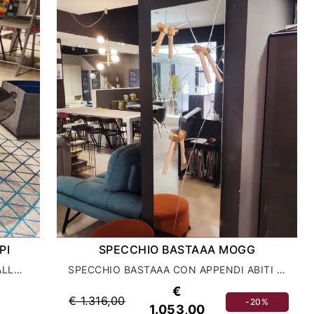
PI
SPECCHIO BASTAAA MOGG
TAVOLINO RAY CON PIANO IN CRISTALLO FUME'
SPECCHIO BASTAAA CON APPENDI ABITI A MARTELLO
€
€ 1.316,00
-20%
1.053,00