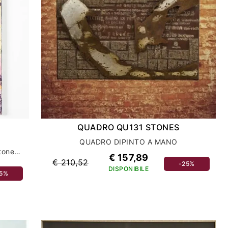
QUADRO QU131 STONES
S
QUADRO DIPINTO A MANO
Pannello decorativo automobile club stones: accessori casa eleganti per gli amanti delle auto
€ 157,89
€ 210,52
-25%
DISPONIBILE
25%