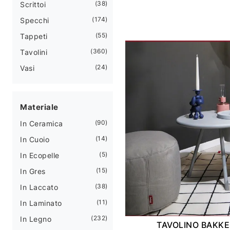
38
Scrittoi
174
Specchi
55
Tappeti
360
Tavolini
24
Vasi
Materiale
90
In Ceramica
14
In Cuoio
5
In Ecopelle
15
In Gres
38
In Laccato
11
In Laminato
232
In Legno
TAVOLINO BAKKE