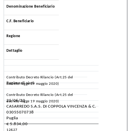
Denominazione Beneficiario
C.F. Beneficiario
Regione
Dettaglio
Contributo Decreto Rilancio (Art.25 del
Regime di aiuti
decreto-legge 19 maggio 2020)
Contributo Decreto Rilancio (Art.25 del
25/06/20
decreto-legge 19 maggio 2020)
CASARREDO S.A.S. DI COPPOLA VINCENZA & C.
03055070738
Puglia
€ 5.834,00
12627