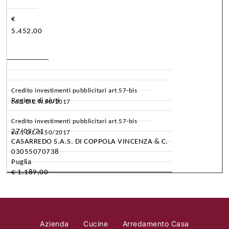
€
5.452,00
Credito investimenti pubblicitari art.57-bis
Regime di aiuti
co.1 D.L. N.50/2017
Credito investimenti pubblicitari art.57-bis
27/03/21
co.1 D.L. N.50/2017
CASARREDO S.A.S. DI COPPOLA VINCENZA & C.
03055070738
Puglia
€ 1.189,00
Azienda
Cucine
Arredamento Casa