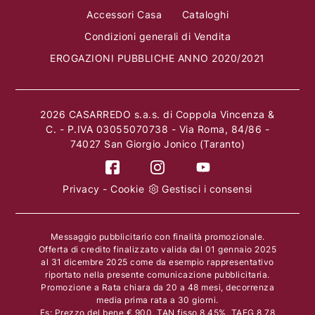
Accessori Casa
Cataloghi
Condizioni generali di Vendita
EROGAZIONI PUBBLICHE ANNO 2020/2021
2026 CASARREDO s.a.s. di Coppola Vincenza &
C. - P.IVA 03055070738 - Via Roma, 84/86 -
74027 San Giorgio Jonico (Taranto)
Privacy
-
Cookie
Gestisci i consensi
Messaggio pubblicitario con finalità promozionale.
Offerta di credito finalizzato valida dal 01 gennaio 2025
al 31 dicembre 2025 come da esempio rappresentativo
riportato nella presente comunicazione pubblicitaria.
Promozione a Rata chiara da 20 a 48 mesi, decorrenza
media prima rata a 30 giorni.
Es: Prezzo del bene € 900, TAN fisso 8,45%, TAEG 8,78