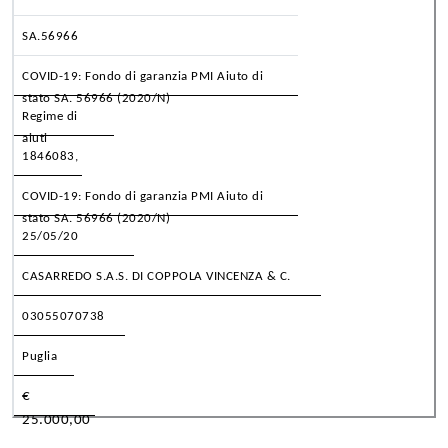
SA.56966
COVID-19: Fondo di garanzia PMI Aiuto di
stato SA. 56966 (2020/N)
Regime di
aiuti
1846083,
COVID-19: Fondo di garanzia PMI Aiuto di
stato SA. 56966 (2020/N)
25/05/20
CASARREDO S.A.S. DI COPPOLA VINCENZA & C.
03055070738
Puglia
€
25.000,00