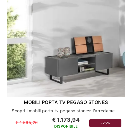
MOBILI PORTA TV PEGASO STONES
Scopri i mobili porta tv pegaso stones: l'arredamento casa di design ed eleganza
€ 1.173,94
€ 1.565,26
-25%
DISPONIBILE