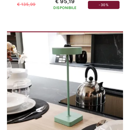
€ 95,19
€ 135,99
-30%
DISPONIBILE