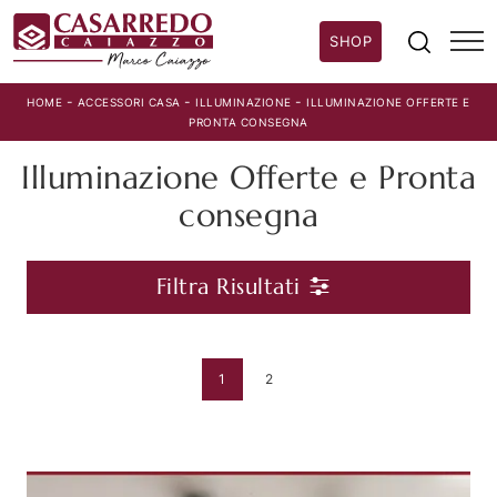
SHOP
-
-
-
HOME
ACCESSORI CASA
ILLUMINAZIONE
ILLUMINAZIONE OFFERTE E
PRONTA CONSEGNA
Illuminazione Offerte e Pronta
consegna
Filtra Risultati
1
2