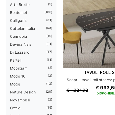
9
Arte Brotto
186
Bontempi
31
Calligaris
63
Cattelan Italia
19
Connubia
21
Devina Nais
17
Di Lazzaro
11
Kartell
2
Mobilgam
TAVOLI ROLL 
3
Modo 10
13
Mogg
€ 993,6
€ 1.324,92
20
Nature Design
DISPONIBIL
3
Novamobili
19
Ozzio