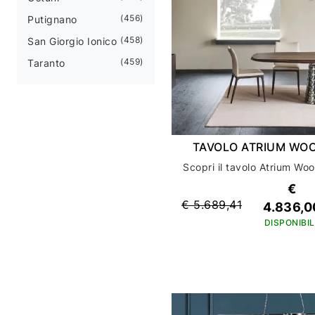
456
Putignano
458
San Giorgio Ionico
459
Taranto
TAVOLO ATRIUM WO
€
€ 5.689,41
4.836,0
DISPONIBIL