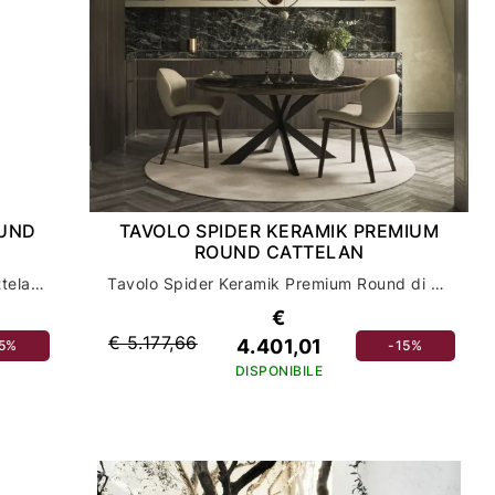
OUND
TAVOLO SPIDER KERAMIK PREMIUM
ROUND CATTELAN
Il tavolo Atrium Ker-Wood Round di Cattelan: design e funzionalità per l'arredamento della tua casa
Tavolo Spider Keramik Premium Round di Cattelan: eleganza e stile per l'arredamento della tua casa
€
€ 5.177,66
4.401,01
15%
-15%
DISPONIBILE