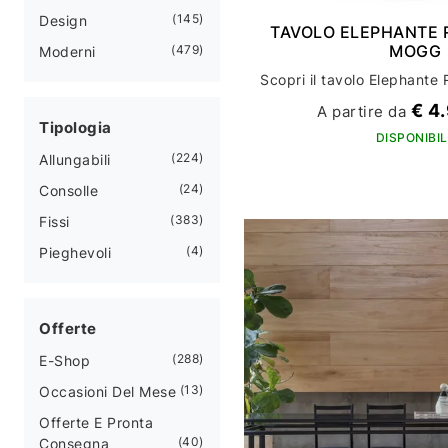
145
Design
TAVOLO ELEPHANTE 
MOGG
479
Moderni
€ 4
A partire da
Tipologia
DISPONIBIL
224
Allungabili
24
Consolle
383
Fissi
4
Pieghevoli
Offerte
288
E-Shop
13
Occasioni Del Mese
Offerte E Pronta
40
Consegna