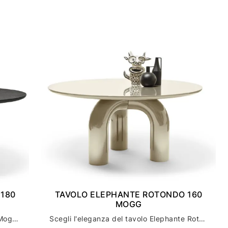
180
TAVOLO ELEPHANTE ROTONDO 160
MOGG
Scopri il tavolo Elephante Rotondo di Mogg: l'arredamento casa perfetto per un tocco di stile unico
Scegli l'eleganza del tavolo Elephante Rotondo di mogg per l'arredamento della tua casa