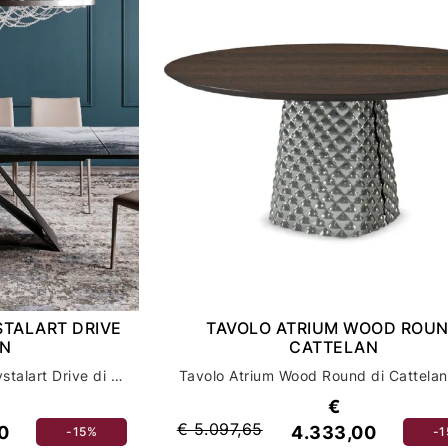
STALART DRIVE
TAVOLO ATRIUM WOOD ROU
AN
CATTELAN
Scopri il tavolo Premier Crystalart Drive di Cattelan per un arredamento casa di lusso e design
€
€ 5.097,65
0
4.333,00
-15%
-