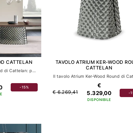
OD CATTELAN
TAVOLO ATRIUM KER-WOOD R
CATTELAN
Scopri il tavolo Atrium Wood di Cattelan: perfezione per l'arredamento della tua casa
€
0
-15%
€ 6.269,41
5.329,00
-
E
DISPONIBILE