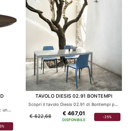
ND
TAVOLO DIESIS 02.91 BONTEMPI
Scopri il tavolo Diesis 02.91 di Bontempi per arredare la tua casa con stile ed eleganza
Tavolo Atrium Wood Round di Cattelan: un tocco di eleganza per l'arredamento della tua casa
€ 467,01
€ 622,68
-25%
DISPONIBILE
15%