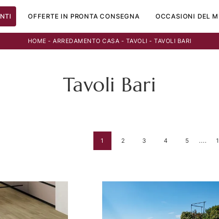
NTI
OFFERTE IN PRONTA CONSEGNA
OCCASIONI DEL M
HOME
-
ARREDAMENTO CASA
-
TAVOLI
-
TAVOLI BARI
Tavoli Bari
1
2
3
4
5
....