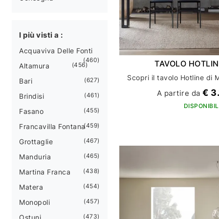
I più visti a :
Acquaviva Delle Fonti
460
TAVOLO HOTLI
456
Altamura
627
Bari
€ 3
A partire da
461
Brindisi
DISPONIBIL
455
Fasano
459
Francavilla Fontana
467
Grottaglie
465
Manduria
438
Martina Franca
454
Matera
457
Monopoli
473
Ostuni