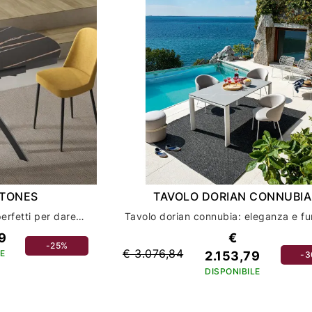
STONES
TAVOLO DORIAN CONNUBIA
Scopri i tavoli roll stones: perfetti per dare un tocco di stile all'arredamento della tua casa
9
€
-25%
€ 3.076,84
E
2.153,79
-
DISPONIBILE