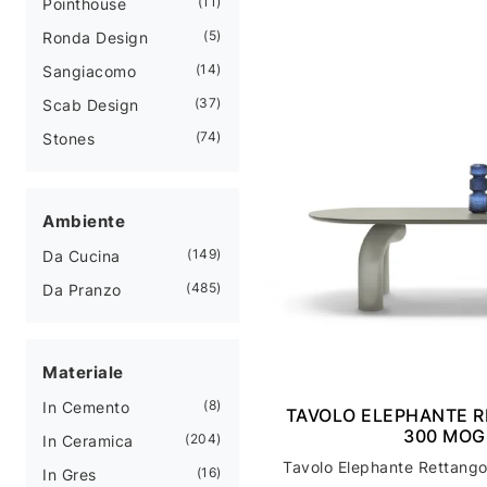
11
Pointhouse
5
Ronda Design
14
Sangiacomo
37
Scab Design
74
Stones
Ambiente
149
Da Cucina
485
Da Pranzo
Materiale
8
In Cemento
TAVOLO ELEPHANTE 
300 MO
204
In Ceramica
16
In Gres