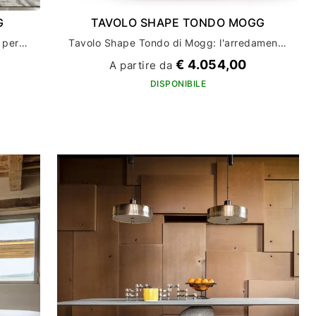
G
TAVOLO SHAPE TONDO MOGG
Tavolo Shape Ovale di Mogg: perfetto per aggiungere un tocco di eleganza all'arredamento
Tavolo Shape Tondo di Mogg: l'arredamento per la tua casa che unisce design e funzionalità
€ 4.054,00
A partire da
DISPONIBILE