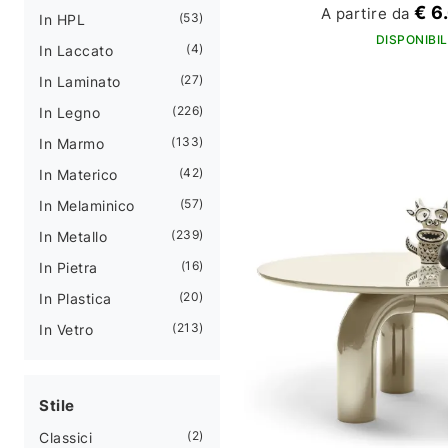
€ 6
A partire da
53
In HPL
DISPONIBIL
4
In Laccato
27
In Laminato
226
In Legno
133
In Marmo
42
In Materico
57
In Melaminico
239
In Metallo
16
In Pietra
20
In Plastica
213
In Vetro
Stile
2
Classici