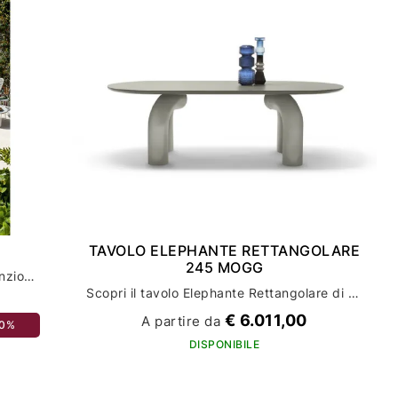
TAVOLO ELEPHANTE RETTANGOLARE
245 MOGG
Tavolo dorian connubia: eleganza e funzionalità per il tuo arredamento
Scopri il tavolo Elephante Rettangolare di mogg per un arredamento casa di stile ed eleganza
€ 6.011,00
A partire da
30%
DISPONIBILE