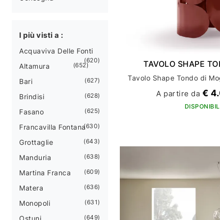
I più visti a :
Acquaviva Delle Fonti
620
TAVOLO SHAPE T
652
Altamura
627
Bari
€ 4
A partire da
628
Brindisi
DISPONIBIL
625
Fasano
630
Francavilla Fontana
643
Grottaglie
638
Manduria
609
Martina Franca
636
Matera
631
Monopoli
649
Ostuni