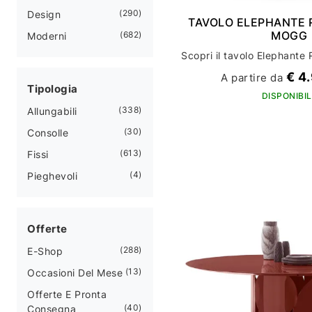
290
Design
TAVOLO ELEPHANTE 
MOGG
682
Moderni
€ 4
A partire da
Tipologia
DISPONIBIL
338
Allungabili
30
Consolle
613
Fissi
4
Pieghevoli
Offerte
288
E-Shop
13
Occasioni Del Mese
Offerte E Pronta
40
Consegna