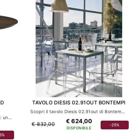
ND
TAVOLO DIESIS 02.91OUT BONTEMPI
Scopri il tavolo Diesis 02.91out di Bontempi: arredamento casa di qualità e design unico
Tavolo Atrium Wood Round di Cattelan: un tocco di eleganza per l'arredamento della tua casa
€ 624,00
€ 832,00
-25%
DISPONIBILE
15%