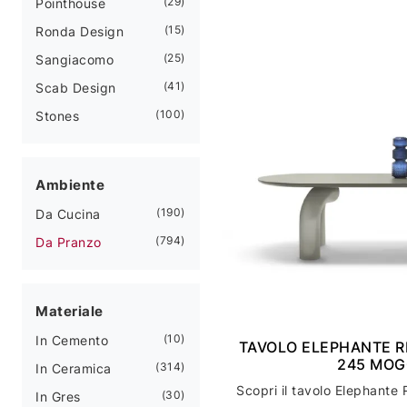
29
Pointhouse
15
Ronda Design
25
Sangiacomo
41
Scab Design
100
Stones
Ambiente
190
Da Cucina
794
Da Pranzo
Materiale
10
In Cemento
TAVOLO ELEPHANTE 
245 MO
314
In Ceramica
30
In Gres