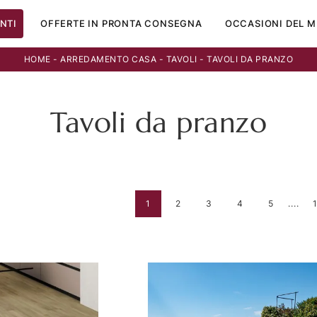
NTI
OFFERTE IN PRONTA CONSEGNA
OCCASIONI DEL M
HOME
-
ARREDAMENTO CASA
-
TAVOLI
-
TAVOLI DA PRANZO
Tavoli da pranzo
1
2
3
4
5
....