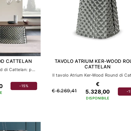
OD CATTELAN
TAVOLO ATRIUM KER-WOOD R
CATTELAN
Scopri il tavolo Atrium Wood di Cattelan: perfezione per l'arredamento della tua casa
€
0
-15%
€ 6.269,41
5.328,00
-
E
DISPONIBILE