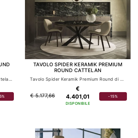
OUND
TAVOLO SPIDER KERAMIK PREMIUM
ROUND CATTELAN
Il tavolo Atrium Ker-Wood Round di Cattelan: design e funzionalità per l'arredamento della tua casa
Tavolo Spider Keramik Premium Round di Cattelan: eleganza e stile per l'arredamento della tua casa
€
€ 5.177,66
4.401,01
15%
-15%
DISPONIBILE