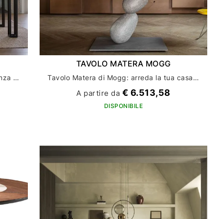
TAVOLO MATERA MOGG
Scopri il tavolo Hotline di Mogg: eleganza e funzionalità per l'arredo della tua casa
Tavolo Matera di Mogg: arreda la tua casa con stile ed eleganza
€ 6.513,58
A partire da
DISPONIBILE