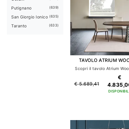
639
Putignano
635
San Giorgio Ionico
633
Taranto
TAVOLO ATRIUM WO
€
€ 5.689,41
4.835,0
DISPONIBIL