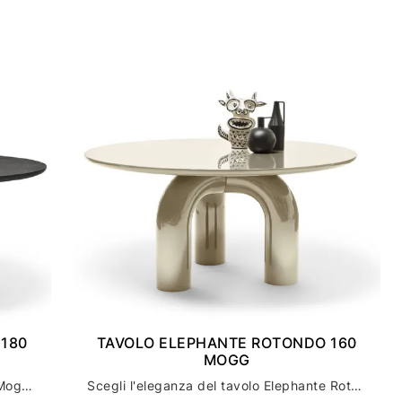
180
TAVOLO ELEPHANTE ROTONDO 160
MOGG
Scopri il tavolo Elephante Rotondo di Mogg: l'arredamento casa perfetto per un tocco di stile unico
Scegli l'eleganza del tavolo Elephante Rotondo di mogg per l'arredamento della tua casa