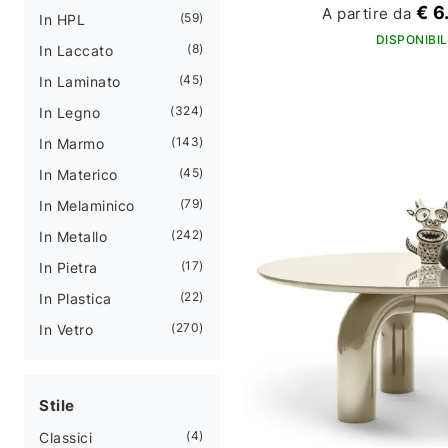
€ 6
A partire da
59
In HPL
DISPONIBIL
8
In Laccato
45
In Laminato
324
In Legno
143
In Marmo
45
In Materico
79
In Melaminico
242
In Metallo
17
In Pietra
22
In Plastica
270
In Vetro
Stile
4
Classici