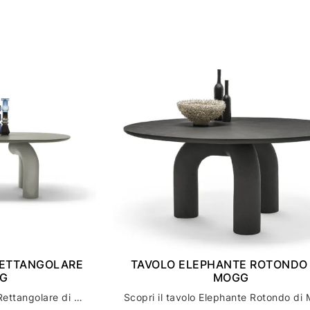
RETTANGOLARE
TAVOLO ELEPHANTE ROTONDO 
GG
MOGG
Scopri il tavolo Elephante Rettangolare di mogg per un arredamento casa di stile ed eleganza