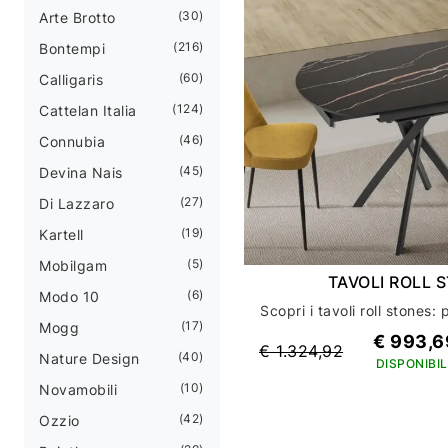
30
Arte Brotto
216
Bontempi
60
Calligaris
124
Cattelan Italia
46
Connubia
45
Devina Nais
27
Di Lazzaro
19
Kartell
5
Mobilgam
TAVOLI ROLL 
6
Modo 10
17
Mogg
€ 993,6
€ 1.324,92
40
Nature Design
DISPONIBIL
10
Novamobili
42
Ozzio