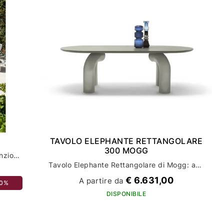
TAVOLO ELEPHANTE RETTANGOLARE
300 MOGG
Tavolo dorian connubia: eleganza e funzionalità per il tuo arredamento
Tavolo Elephante Rettangolare di Mogg: arredamento casa con stile ed eleganza
€ 6.631,00
A partire da
30%
DISPONIBILE