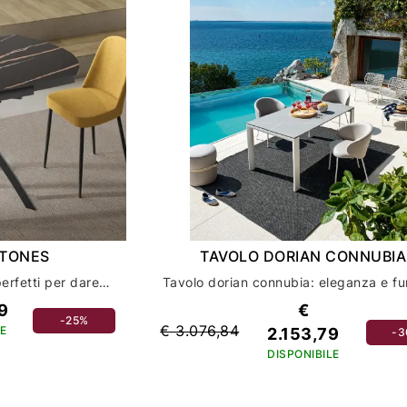
STONES
TAVOLO DORIAN CONNUBIA
Scopri i tavoli roll stones: perfetti per dare un tocco di stile all'arredamento della tua casa
9
€
-25%
€ 3.076,84
E
2.153,79
-
DISPONIBILE