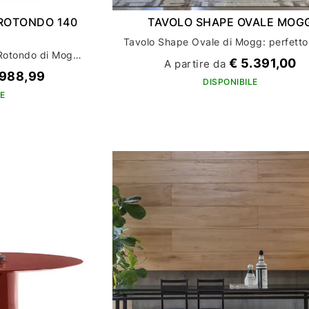
ROTONDO 140
TAVOLO SHAPE OVALE MOG
Scopri il tavolo Elephante Rotondo di Mogg: eleganza e funzionalità per l'arredamento della tua casa
€ 5.391,00
A partire da
.988,99
DISPONIBILE
E