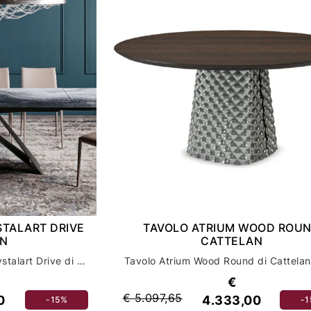
STALART DRIVE
TAVOLO ATRIUM WOOD ROU
AN
CATTELAN
Scopri il tavolo Premier Crystalart Drive di Cattelan per un arredamento casa di lusso e design
€
€ 5.097,65
0
4.333,00
-15%
-