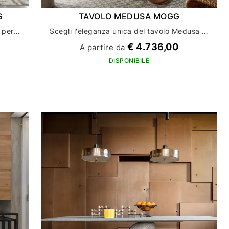
G
TAVOLO MEDUSA MOGG
Tavolo Shape Ovale di Mogg: perfetto per aggiungere un tocco di eleganza all'arredamento
Scegli l'eleganza unica del tavolo Medusa di Mogg per la tua casa
€ 4.736,00
A partire da
DISPONIBILE