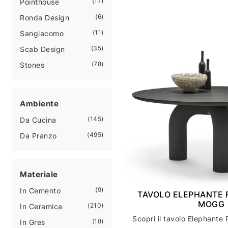
17
Pointhouse
6
Ronda Design
11
Sangiacomo
35
Scab Design
78
Stones
Ambiente
145
Da Cucina
495
Da Pranzo
Materiale
9
In Cemento
TAVOLO ELEPHANTE 
MOGG
210
In Ceramica
18
In Gres