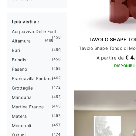
I più visti a :
Acquaviva Delle Fonti
458
TAVOLO SHAPE T
468
Altamura
459
Bari
€ 4
A partire da
456
Brindisi
DISPONIBIL
455
Fasano
462
Francavilla Fontana
472
Grottaglie
452
Manduria
445
Martina Franca
457
Matera
457
Monopoli
474
Ostuni