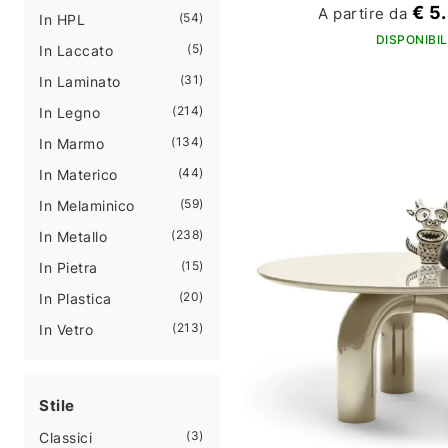
€ 5
A partire da
54
In HPL
DISPONIBIL
5
In Laccato
31
In Laminato
214
In Legno
134
In Marmo
44
In Materico
59
In Melaminico
238
In Metallo
15
In Pietra
20
In Plastica
213
In Vetro
Stile
3
Classici