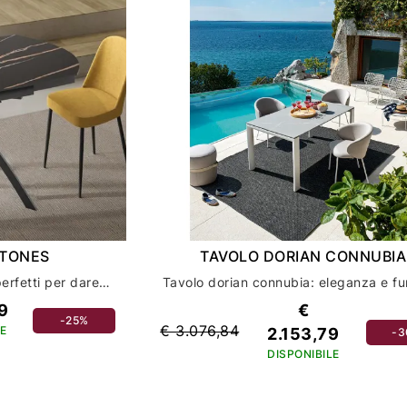
STONES
TAVOLO DORIAN CONNUBIA
Scopri i tavoli roll stones: perfetti per dare un tocco di stile all'arredamento della tua casa
9
€
-25%
€ 3.076,84
E
2.153,79
-
DISPONIBILE