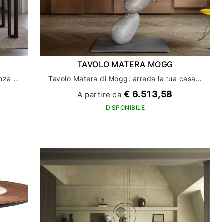
TAVOLO MATERA MOGG
Scopri il tavolo Hotline di Mogg: eleganza e funzionalità per l'arredo della tua casa
Tavolo Matera di Mogg: arreda la tua casa con stile ed eleganza
€ 6.513,58
A partire da
DISPONIBILE