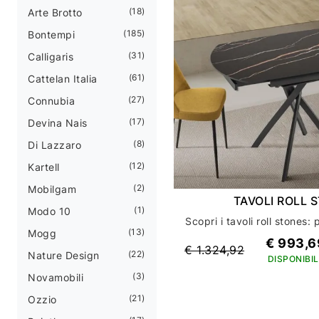
18
Arte Brotto
185
Bontempi
31
Calligaris
61
Cattelan Italia
27
Connubia
17
Devina Nais
8
Di Lazzaro
12
Kartell
2
Mobilgam
TAVOLI ROLL 
1
Modo 10
13
Mogg
€ 993,6
€ 1.324,92
22
Nature Design
DISPONIBIL
3
Novamobili
21
Ozzio