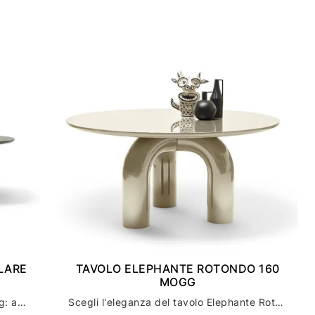
LARE
TAVOLO ELEPHANTE ROTONDO 160
MOGG
Tavolo Elephante Rettangolare di Mogg: arredamento casa con stile ed eleganza
Scegli l'eleganza del tavolo Elephante Rotondo di mogg per l'arredamento della tua casa