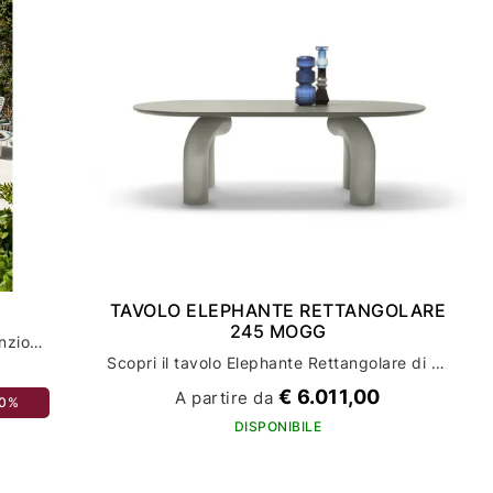
TAVOLO ELEPHANTE RETTANGOLARE
245 MOGG
Tavolo dorian connubia: eleganza e funzionalità per il tuo arredamento
Scopri il tavolo Elephante Rettangolare di mogg per un arredamento casa di stile ed eleganza
€ 6.011,00
A partire da
30%
DISPONIBILE