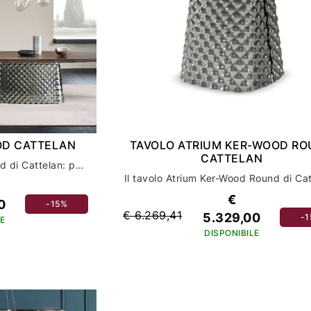
OD CATTELAN
TAVOLO ATRIUM KER-WOOD R
CATTELAN
Scopri il tavolo Atrium Wood di Cattelan: perfezione per l'arredamento della tua casa
€
0
-15%
€ 6.269,41
5.329,00
-
E
DISPONIBILE