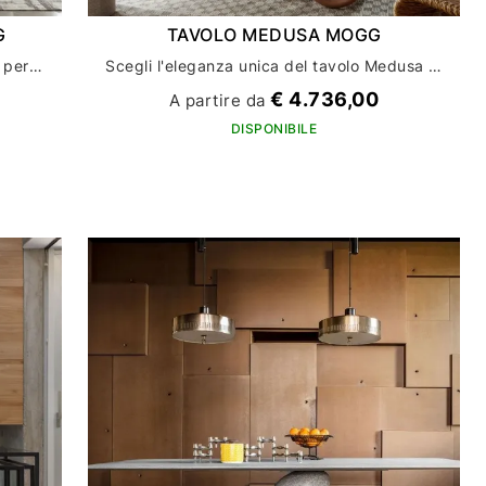
G
TAVOLO MEDUSA MOGG
Tavolo Shape Ovale di Mogg: perfetto per aggiungere un tocco di eleganza all'arredamento
Scegli l'eleganza unica del tavolo Medusa di Mogg per la tua casa
€ 4.736,00
A partire da
DISPONIBILE