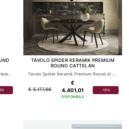
OUND
TAVOLO SPIDER KERAMIK PREMIUM
ROUND CATTELAN
Il tavolo Atrium Ker-Wood Round di Cattelan: design e funzionalità per l'arredamento della tua casa
Tavolo Spider Keramik Premium Round di Cattelan: eleganza e stile per l'arredamento della tua casa
€
€ 5.177,66
4.401,01
15%
-15%
DISPONIBILE