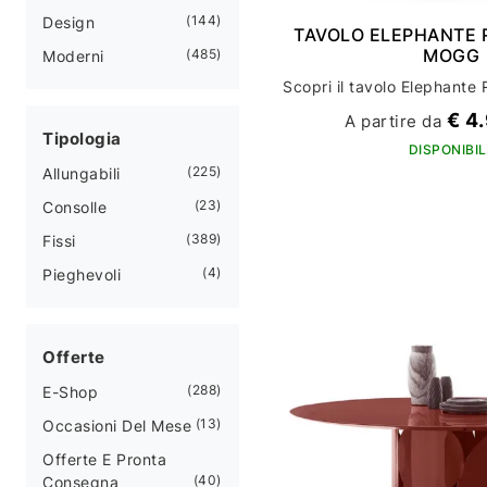
144
Design
TAVOLO ELEPHANTE 
MOGG
485
Moderni
€ 4
A partire da
Tipologia
DISPONIBIL
225
Allungabili
23
Consolle
389
Fissi
4
Pieghevoli
Offerte
288
E-Shop
13
Occasioni Del Mese
Offerte E Pronta
40
Consegna