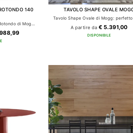
ROTONDO 140
TAVOLO SHAPE OVALE MOG
Scopri il tavolo Elephante Rotondo di Mogg: eleganza e funzionalità per l'arredamento della tua casa
€ 5.391,00
A partire da
.988,99
DISPONIBILE
E