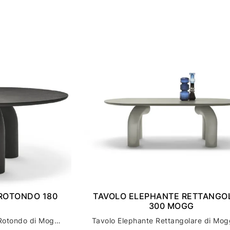
ROTONDO 180
TAVOLO ELEPHANTE RETTANGO
300 MOGG
Scopri il tavolo Elephante Rotondo di Mogg: l'arredamento casa perfetto per un tocco di stile unico