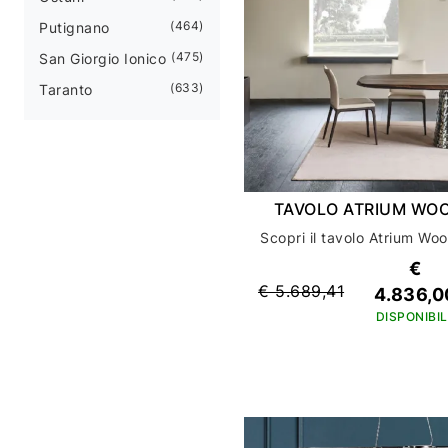
464
Putignano
475
San Giorgio Ionico
633
Taranto
TAVOLO ATRIUM WO
€
€ 5.689,41
4.836,0
DISPONIBIL