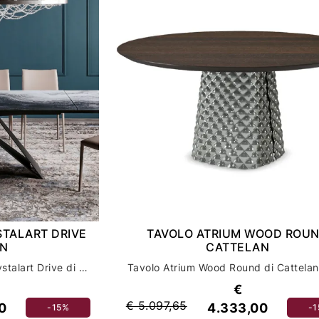
STALART DRIVE
TAVOLO ATRIUM WOOD ROU
AN
CATTELAN
Scopri il tavolo Premier Crystalart Drive di Cattelan per un arredamento casa di lusso e design
€
€ 5.097,65
0
4.333,00
-15%
-