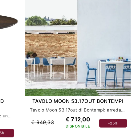
ND
TAVOLO MOON 53.17OUT BONTEMPI
Tavolo Moon 53.17out di Bontempi: arredamento casa di qualità con stile ed eleganza
Tavolo Atrium Wood Round di Cattelan: un tocco di eleganza per l'arredamento della tua casa
€ 712,00
€ 949,33
-25%
DISPONIBILE
15%