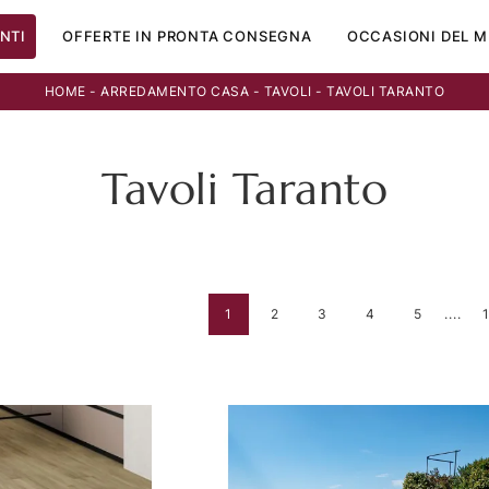
NTI
OFFERTE IN PRONTA CONSEGNA
OCCASIONI DEL M
HOME
-
ARREDAMENTO CASA
-
TAVOLI
-
TAVOLI TARANTO
Tavoli Taranto
1
2
3
4
5
....