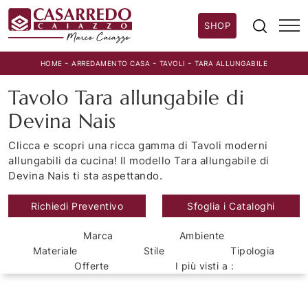
SHOP
-
-
-
HOME
ARREDAMENTO CASA
TAVOLI
TARA ALLUNGABILE
Tavolo Tara allungabile di
Devina Nais
Clicca e scopri una ricca gamma di Tavoli moderni
allungabili da cucina! Il modello Tara allungabile di
Devina Nais ti sta aspettando.
Richiedi Preventivo
Sfoglia i Cataloghi
Marca
Ambiente
Materiale
Stile
Tipologia
Offerte
I più visti a :