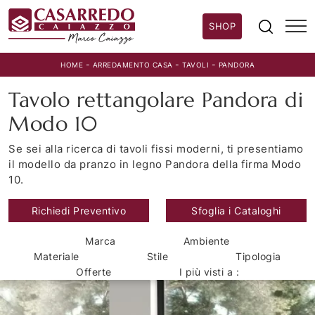
SHOP
-
-
-
HOME
ARREDAMENTO CASA
TAVOLI
PANDORA
Tavolo rettangolare Pandora di
Modo 10
Se sei alla ricerca di tavoli fissi moderni, ti presentiamo
il modello da pranzo in legno Pandora della firma Modo
10.
Richiedi Preventivo
Sfoglia i Cataloghi
Marca
Ambiente
Materiale
Stile
Tipologia
Offerte
I più visti a :