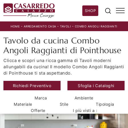
SHOP
-
-
-
HOME
ARREDAMENTO CASA
TAVOLI
COMBO ANGOLI RAGGIANTI
Tavolo da cucina Combo
Angoli Raggianti di Pointhouse
Clicca e scopri una ricca gamma di Tavoli moderni
allungabili da cucina! Il modello Combo Angoli Raggianti
di Pointhouse ti sta aspettando.
Richiedi Preventivo
Sfoglia i Cataloghi
Marca
Ambiente
Materiale
Stile
Tipologia
Offerte
I più visti a :