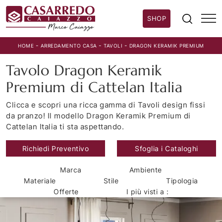
SHOP
-
-
-
HOME
ARREDAMENTO CASA
TAVOLI
DRAGON KERAMIK PREMIUM
Tavolo Dragon Keramik
Premium di Cattelan Italia
Clicca e scopri una ricca gamma di Tavoli design fissi
da pranzo! Il modello Dragon Keramik Premium di
Cattelan Italia ti sta aspettando.
Richiedi Preventivo
Sfoglia i Cataloghi
Marca
Ambiente
Materiale
Stile
Tipologia
Offerte
I più visti a :