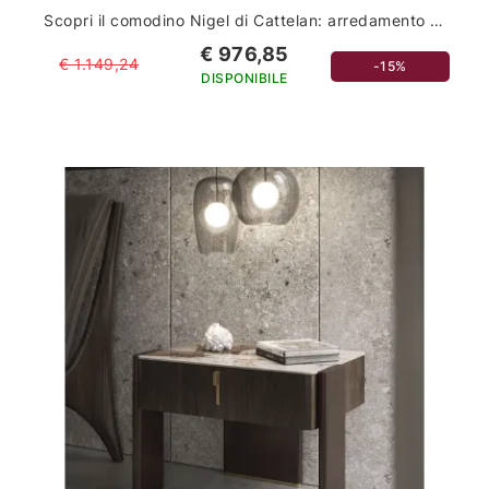
Scopri il comodino Nigel di Cattelan: arredamento casa di lusso per la tua camera da letto
€ 976,85
€ 1.149,24
-15%
DISPONIBILE