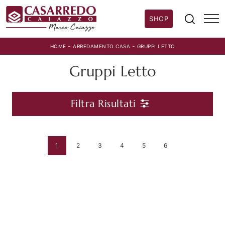
SHOP
-
-
HOME
ARREDAMENTO CASA
GRUPPI LETTO
Gruppi Letto
Filtra Risultati
1
2
3
4
5
6