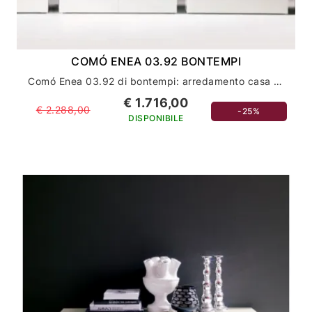
COMÓ ENEA 03.92 BONTEMPI
Comó Enea 03.92 di bontempi: arredamento casa con eleganza e stile
€ 1.716,00
€ 2.288,00
-25%
DISPONIBILE