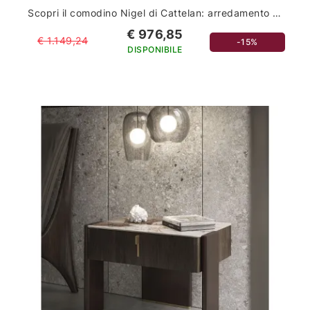
Scopri il comodino Nigel di Cattelan: arredamento casa di lusso per la tua camera da letto
€ 976,85
€ 1.149,24
-15%
DISPONIBILE