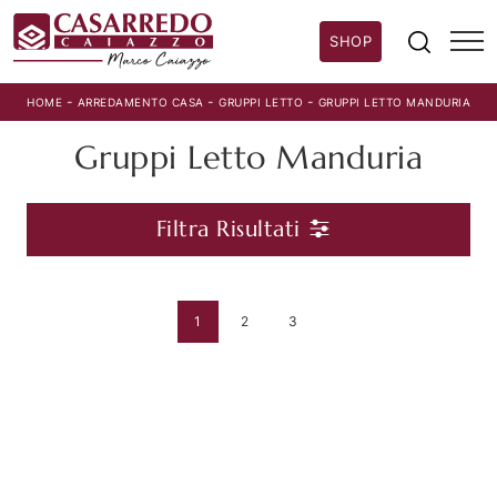
SHOP
-
-
-
HOME
ARREDAMENTO CASA
GRUPPI LETTO
GRUPPI LETTO MANDURIA
Gruppi Letto Manduria
Filtra Risultati
1
2
3