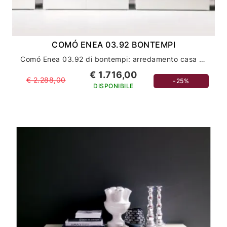
COMÓ ENEA 03.92 BONTEMPI
Comó Enea 03.92 di bontempi: arredamento casa con eleganza e stile
€ 1.716,00
€ 2.288,00
-25%
DISPONIBILE