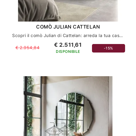
COMÒ JULIAN CATTELAN
Scopri il comò Julian di Cattelan: arreda la tua casa con stile ed eleganza
€ 2.511,61
€ 2.954,84
-15%
DISPONIBILE