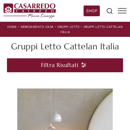
SHOP
-
-
-
HOME
ARREDAMENTO CASA
GRUPPI LETTO
GRUPPI LETTO CATTELAN
ITALIA
Gruppi Letto Cattelan Italia
Filtra Risultati