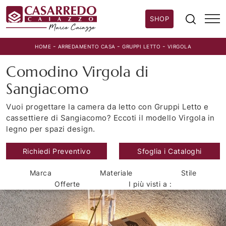
SHOP
-
-
-
HOME
ARREDAMENTO CASA
GRUPPI LETTO
VIRGOLA
Comodino Virgola di
Sangiacomo
Vuoi progettare la camera da letto con Gruppi Letto e
cassettiere di Sangiacomo? Eccoti il modello Virgola in
legno per spazi design.
Richiedi Preventivo
Sfoglia i Cataloghi
Marca
Materiale
Stile
Offerte
I più visti a :