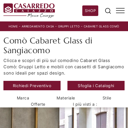
SHOP
-
-
-
HOME
ARREDAMENTO CASA
GRUPPI LETTO
CABARET GLASS COMÒ
Comò Cabaret Glass di
Sangiacomo
Clicca e scopri di più sul comodino Cabaret Glass
Comò: Gruppi Letto e mobili con cassetti di Sangiacomo
sono ideali per spazi design.
Richiedi Preventivo
Sfoglia i Cataloghi
Marca
Materiale
Stile
Offerte
I più visti a :