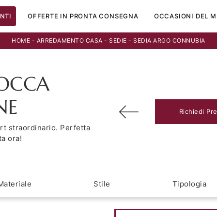
NTI
OFFERTE IN PRONTA CONSEGNA
OCCASIONI DEL M
HOME
-
ARREDAMENTO CASA
-
SEDIE
-
SEDIA ARGO CONNUBIA
OCCA
NE
Richiedi Pr
t straordinario. Perfetta
a ora!
Materiale
Stile
Tipologia