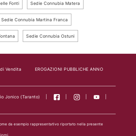
lle Fonti
Sedie Connubia Matera
Sedie Connubia Martina Franca
Aura
Chris ML
Fontana
Sedie Connubia Ostuni
 di Vendita
EROGAZIONI PUBBLICHE ANNO
o Jonico (Taranto)
come da esempio rappresentativo riportato nella presente
orni.