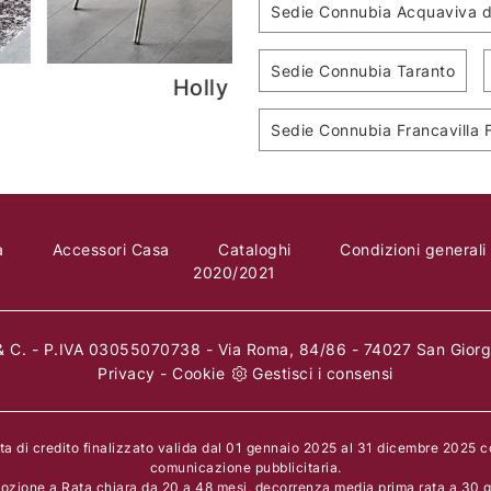
Sedie Connubia Acquaviva de
Sedie Connubia Taranto
Rebecca
Sedie Connubia Francavilla 
a
Accessori Casa
Cataloghi
Condizioni generali
2020/2021
 C. - P.IVA 03055070738 - Via Roma, 84/86 - 74027 San Giorgi
Privacy
-
Cookie
Gestisci i consensi
rta di credito finalizzato valida dal 01 gennaio 2025 al 31 dicembre 2025 
comunicazione pubblicitaria.
ozione a Rata chiara da 20 a 48 mesi, decorrenza media prima rata a 30 gi