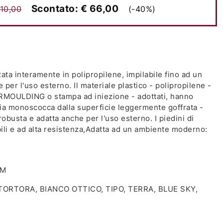
Scontato:
€ 66,00
110,00
(-40%)
ta interamente in polipropilene, impilabile fino ad un
 per l'uso esterno. Il materiale plastico - polipropilene -
 AIRMOULDING o stampa ad iniezione - adottati, hanno
ia monoscocca dalla superficie leggermente goffrata -
robusta e adatta anche per l'uso esterno. I piedini di
li e ad alta resistenza,Adatta ad un ambiente moderno:
CM
TORTORA, BIANCO OTTICO, TIPO, TERRA, BLUE SKY,