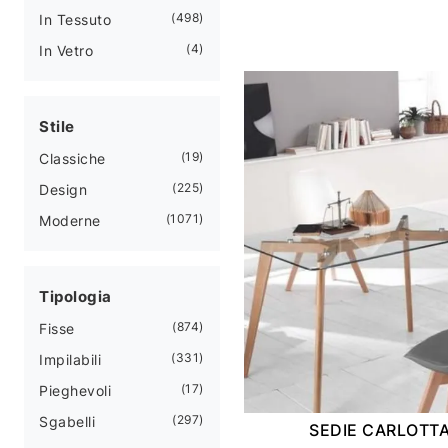
498
In Tessuto
4
In Vetro
Stile
19
Classiche
225
Design
1071
Moderne
Tipologia
874
Fisse
331
Impilabili
17
Pieghevoli
297
Sgabelli
SEDIE CARLOTT