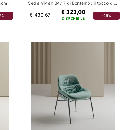
Sedia Vivian di Bontempi: eleganza e comfort per il tuo arredamento casa
Sedia Vivian 34.17 di Bontempi: il tocco di eleganza per il tuo arredamento casa
€ 323,00
€ 430,67
25%
-25%
DISPONIBILE