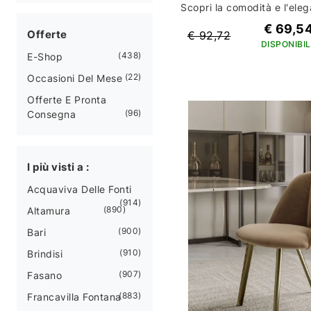
€ 69,5
Offerte
€ 92,72
DISPONIBIL
438
E-Shop
22
Occasioni Del Mese
Offerte E Pronta
96
Consegna
I più visti a :
Acquaviva Delle Fonti
914
890
Altamura
900
Bari
910
Brindisi
907
Fasano
883
Francavilla Fontana