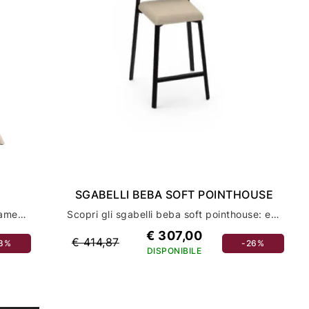
SGABELLI BEBA SOFT POINTHOUSE
Scopri le sedie me scab design: arredamento casa di qualità ed eleganza
Scopri gli sgabelli beba soft pointhouse: eleganza e comfort per l'arredamento della tua casa
€ 307,00
€ 414,87
18%
-26%
DISPONIBILE