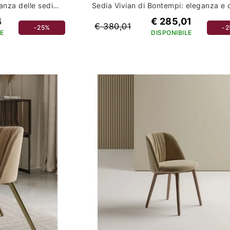
Scopri la comodità e l'eleganza delle sedie carlotta stones per il tuo arredamento casa
4
€ 285,01
€ 380,01
-25%
-
E
DISPONIBILE