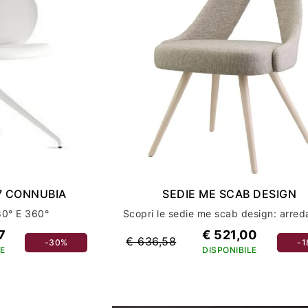
7 CONNUBIA
SEDIE ME SCAB DESIGN
0° E 360°
7
€ 521,00
€ 636,58
-30%
-
E
DISPONIBILE