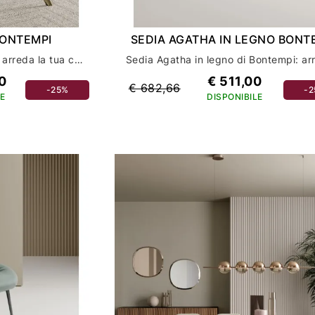
BONTEMPI
SEDIA AGATHA IN LEGNO BONT
Sedia Agatha di Bontempi: arreda la tua casa con stile ed eleganza
0
€ 511,00
€ 682,66
-25%
-
E
DISPONIBILE