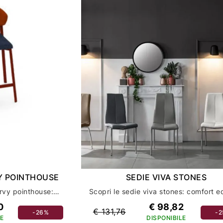
Y POINTHOUSE
SEDIE VIVA STONES
Scopri gli sgabelli beba curvy pointhouse: arredamento casa e sedie di design unico
0
€ 98,82
€ 131,76
-26%
-
E
DISPONIBILE