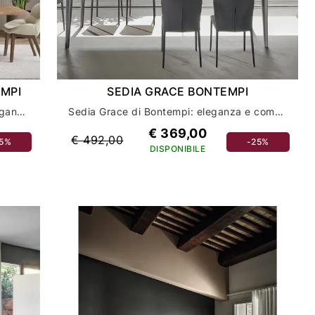
EMPI
SEDIA GRACE BONTEMPI
Sedia Amelie in legno di Bontempi: eleganza e comfort per l'arredamento della tua casa
Sedia Grace di Bontempi: eleganza e comfort per l'arredamento della tua casa
€ 369,00
€ 492,00
25%
-25%
DISPONIBILE