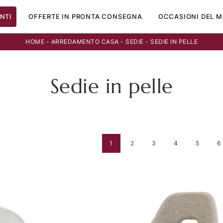
NTI
OFFERTE IN PRONTA CONSEGNA
OCCASIONI DEL M
HOME
-
ARREDAMENTO CASA
-
SEDIE
-
SEDIE IN PELLE
Sedie in pelle
1
2
3
4
5
6