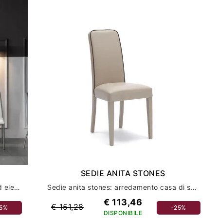
SEDIE ANITA STONES
Scopri le sedie viva stones: comfort ed eleganza per il tuo arredamento casa
Sedie anita stones: arredamento casa di stile e comfort
€ 113,46
€ 151,28
25%
-25%
DISPONIBILE