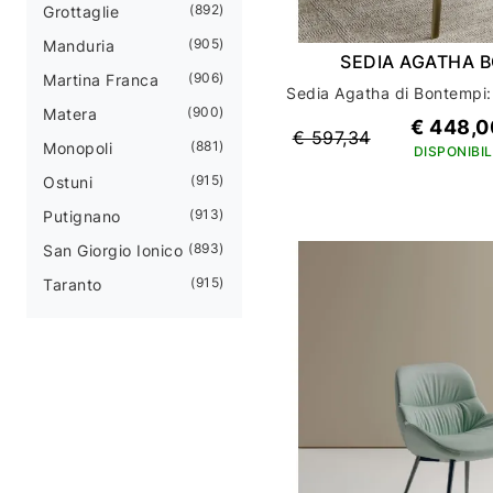
892
Grottaglie
905
Manduria
SEDIA AGATHA 
906
Martina Franca
900
Matera
€ 448,0
€ 597,34
881
Monopoli
DISPONIBIL
915
Ostuni
913
Putignano
893
San Giorgio Ionico
915
Taranto