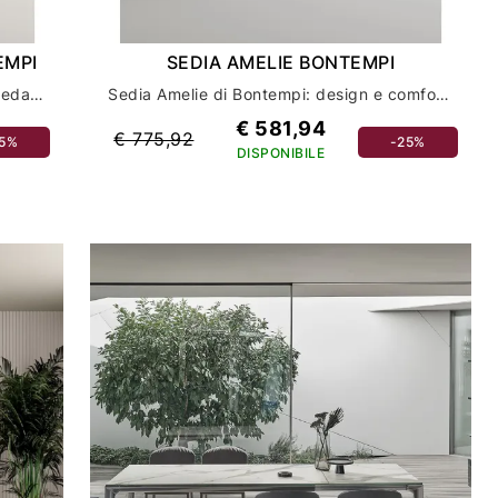
EMPI
SEDIA AMELIE BONTEMPI
Sedia Agatha in legno di Bontempi: arredamento casa di qualità
Sedia Amelie di Bontempi: design e comfort per il tuo arredamento casa
€ 581,94
€ 775,92
25%
-25%
DISPONIBILE