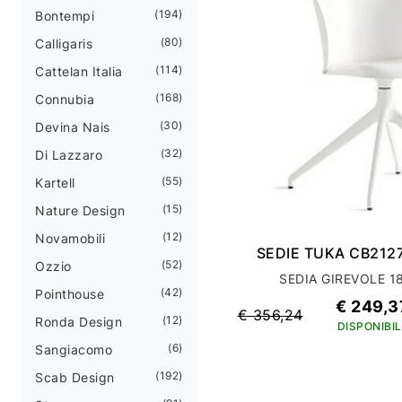
194
Bontempi
80
Calligaris
114
Cattelan Italia
168
Connubia
30
Devina Nais
32
Di Lazzaro
55
Kartell
15
Nature Design
12
Novamobili
SEDIE TUKA CB212
52
Ozzio
SEDIA GIREVOLE 18
42
Pointhouse
€ 249,3
€ 356,24
12
Ronda Design
DISPONIBIL
6
Sangiacomo
192
Scab Design