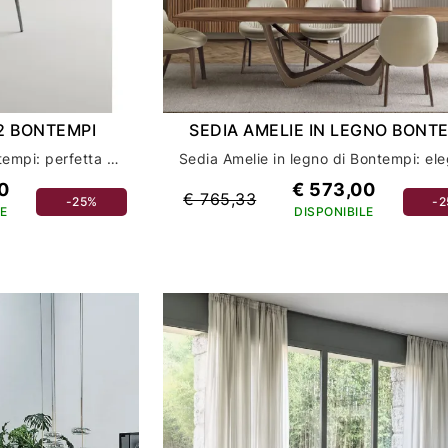
92 BONTEMPI
SEDIA AMELIE IN LEGNO BONT
Sedia Amelie 34.92 di Bontempi: perfetta per arredare la tua casa con stile ed eleganza
0
€ 573,00
€ 765,33
-25%
-
E
DISPONIBILE