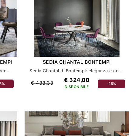
TEMPI
SEDIA CHANTAL BONTEMPI
Sedia Chantal in legno di Bontempi: arredamento casa di lusso e comfort
Sedia Chantal di Bontempi: eleganza e comfort per il tuo arredamento casa
€ 324,00
€ 433,33
25%
-25%
DISPONIBILE