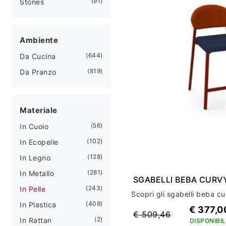
91
Stones
Ambiente
644
Da Cucina
819
Da Pranzo
Materiale
56
In Cuoio
102
In Ecopelle
128
In Legno
281
In Metallo
SGABELLI BEBA CURV
243
In Pelle
409
In Plastica
€ 377,0
€ 509,46
2
In Rattan
DISPONIBIL