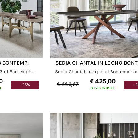
3 BONTEMPI
SEDIA CHANTAL IN LEGNO BON
Scopri la sedia Grace 40.93 di Bontempi: eleganza e comfort per il tuo arredamento casa
0
€ 425,00
€ 566,67
-25%
-
E
DISPONIBILE