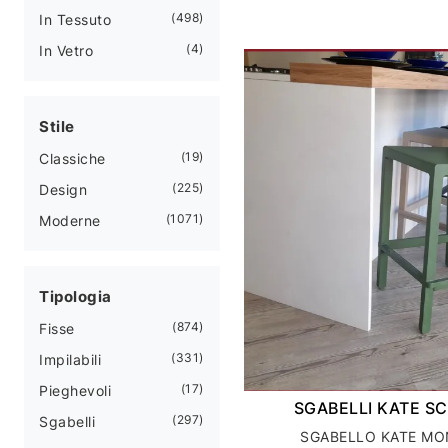
498
In Tessuto
4
In Vetro
Stile
19
Classiche
225
Design
1071
Moderne
Tipologia
874
Fisse
331
Impilabili
17
Pieghevoli
SGABELLI KATE S
297
Sgabelli
SGABELLO KATE M