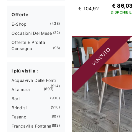
€ 86,0
€ 104,92
DISPONIBIL
Offerte
438
E-Shop
22
Occasioni Del Mese
Offerte E Pronta
96
Consegna
VENDUTO
I più visti a :
Acquaviva Delle Fonti
914
890
Altamura
900
Bari
910
Brindisi
907
Fasano
883
Francavilla Fontana