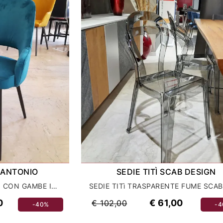
 ANTONIO
SEDIE TITÌ SCAB DESIGN
SEDIA CLARK IN TESSUTO CON GAMBE IN METALLO VERNICIATO
0
€ 61,00
€ 102,00
-40%
-