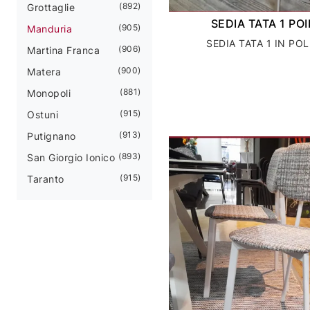
892
Grottaglie
SEDIA TATA 1 P
905
Manduria
SEDIA TATA 1 IN PO
906
Martina Franca
900
Matera
881
Monopoli
915
Ostuni
913
Putignano
893
San Giorgio Ionico
915
Taranto