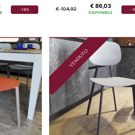
3
€ 86,03
€ 104,92
-18%
-
E
DISPONIBILE
VENDUTO