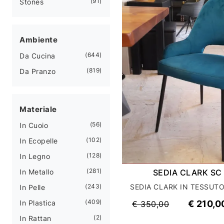
91
Stones
Ambiente
644
Da Cucina
819
Da Pranzo
Materiale
56
In Cuoio
102
In Ecopelle
128
In Legno
281
In Metallo
SEDIA CLARK SC
243
In Pelle
409
In Plastica
€ 210,0
€ 350,00
2
In Rattan