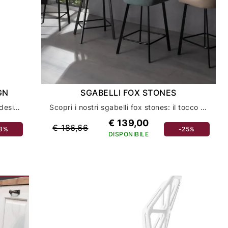
GN
SGABELLI FOX STONES
Scopri i nuovi sgabelli day up di scab design per un arredamento casa all'avanguardia
Scopri i nostri sgabelli fox stones: il tocco di stile per l'arredamento della tua casa
€ 139,00
€ 186,66
18%
-25%
DISPONIBILE