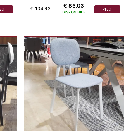
€ 86,03
€ 104,92
18%
-18%
DISPONIBILE