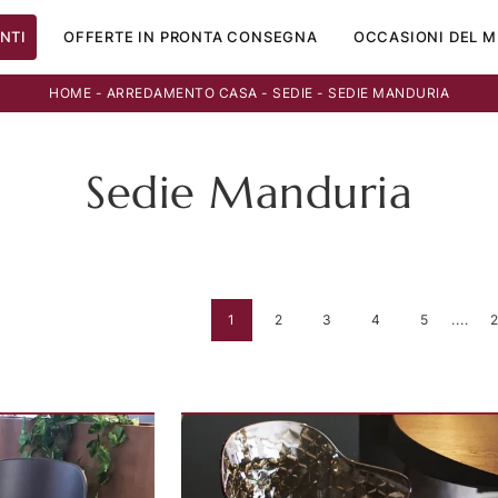
NTI
OFFERTE IN PRONTA CONSEGNA
OCCASIONI DEL M
HOME
-
ARREDAMENTO CASA
-
SEDIE
-
SEDIE MANDURIA
Sedie Manduria
1
2
3
4
5
....