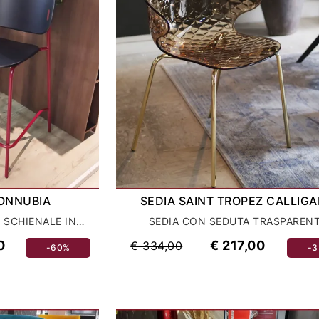
ONNUBIA
SEDIA SAINT TROPEZ CALLIGA
SGABELLO CON SEDUTA E SCHIENALE IN LEGNO
SEDIA CON SEDUTA TRASPAREN
0
€ 217,00
€ 334,00
-60%
-