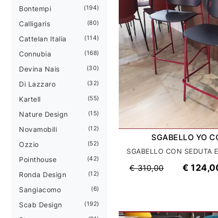
194
Bontempi
80
Calligaris
114
Cattelan Italia
168
Connubia
30
Devina Nais
32
Di Lazzaro
55
Kartell
15
Nature Design
12
Novamobili
SGABELLO YO C
52
Ozzio
42
Pointhouse
€ 124,0
€ 310,00
12
Ronda Design
6
Sangiacomo
192
Scab Design