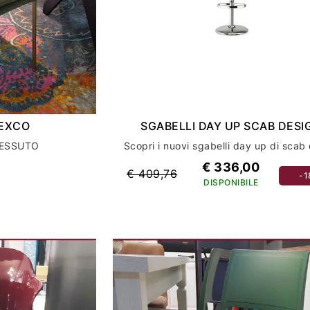
 EXCO
SGABELLI DAY UP SCAB DESI
TESSUTO
€ 336,00
€ 409,76
-
DISPONIBILE