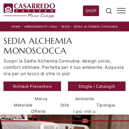
SHOP
-
-
-
HOME
ARREDAMENTO CASA
SEDIE
SEDIA ALCHEMIA CONNUBIA
SEDIA ALCHEMIA
MONOSCOCCA
Scopri la Sedia Alchemia Connubia: design unico,
comfort ottimale. Perfetta per il tuo ambiente. Acquista
ora per un tocco di stile in più!
Richiedi Preventivo
Sfoglia i Cataloghi
Marca
Ambiente
Materiale
Stile
Tipologia
Offerte
I più visti a :