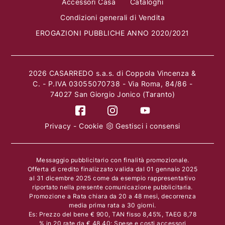
Accessori Casa
Cataloghi
Condizioni generali di Vendita
EROGAZIONI PUBBLICHE ANNO 2020/2021
2026 CASARREDO s.a.s. di Coppola Vincenza &
C. - P.IVA 03055070738 - Via Roma, 84/86 -
74027 San Giorgio Jonico (Taranto)
Privacy
-
Cookie
Gestisci i consensi
Messaggio pubblicitario con finalità promozionale.
Offerta di credito finalizzato valida dal 01 gennaio 2025
al 31 dicembre 2025 come da esempio rappresentativo
riportato nella presente comunicazione pubblicitaria.
Promozione a Rata chiara da 20 a 48 mesi, decorrenza
media prima rata a 30 giorni.
Es: Prezzo del bene € 900, TAN fisso 8,45%, TAEG 8,78
% in 20 rate da € 48,40; Spese e costi accessori