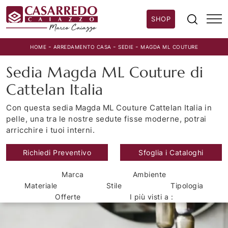
SHOP
-
-
-
HOME
ARREDAMENTO CASA
SEDIE
MAGDA ML COUTURE
Sedia Magda ML Couture di
Cattelan Italia
Con questa sedia Magda ML Couture Cattelan Italia in
pelle, una tra le nostre sedute fisse moderne, potrai
arricchire i tuoi interni.
Richiedi Preventivo
Sfoglia i Cataloghi
Marca
Ambiente
Materiale
Stile
Tipologia
Offerte
I più visti a :