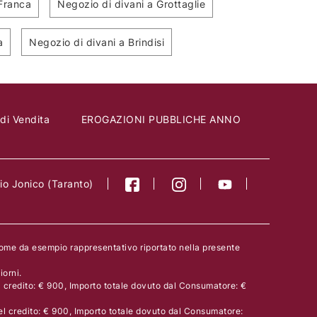
 Franca
Negozio di divani a Grottaglie
ANO ANAIS
Tommy
ITALIANO
a
Negozio di divani a Brindisi
 di Vendita
EROGAZIONI PUBBLICHE ANNO
o Jonico (Taranto)
come da esempio rappresentativo riportato nella presente
orni.
l credito: € 900, Importo totale dovuto dal Consumatore: €
el credito: € 900, Importo totale dovuto dal Consumatore: