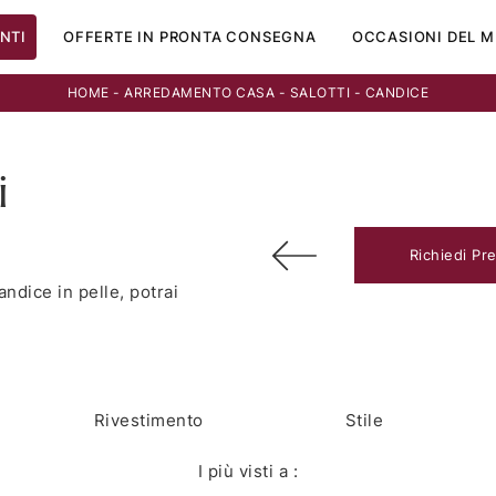
NTI
OFFERTE IN PRONTA CONSEGNA
OCCASIONI DEL M
HOME
-
ARREDAMENTO CASA
-
SALOTTI
-
CANDICE
i
Richiedi Pr
andice in pelle, potrai
Rivestimento
Stile
I più visti a :