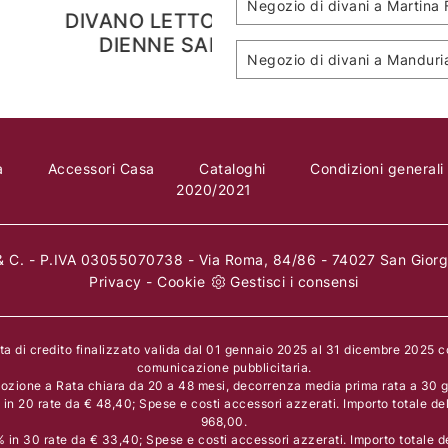
Negozio di divani a Martina
Y
DIVANO MATT
DIV
EGOITALIANO
EGO
Negozio di divani a Manduri
a
Accessori Casa
Cataloghi
Condizioni generali
2020/2021
 C. - P.IVA 03055070738 - Via Roma, 84/86 - 74027 San Giorgi
Privacy
-
Cookie
Gestisci i consensi
rta di credito finalizzato valida dal 01 gennaio 2025 al 31 dicembre 2025 
comunicazione pubblicitaria.
ozione a Rata chiara da 20 a 48 mesi, decorrenza media prima rata a 30 gi
n 20 rate da € 48,40; Spese e costi accessori azzerati. Importo totale de
968,00.
in 30 rate da € 33,40; Spese e costi accessori azzerati. Importo totale d