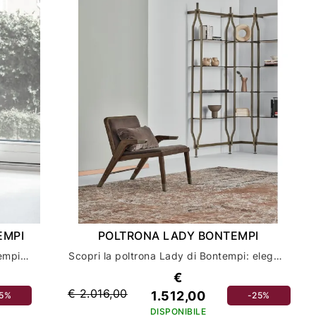
EMPI
POLTRONA LADY BONTEMPI
Scopri la poltrona Long Island di Bontempi: comfort e stile per il tuo salotto
Scopri la poltrona Lady di Bontempi: eleganza e comfort per il tuo salotto
€
€ 2.016,00
1.512,00
25%
-25%
DISPONIBILE