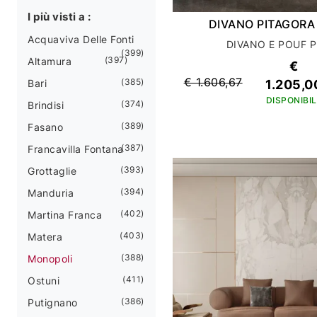
I più visti a :
DIVANO PITAGORA
Acquaviva Delle Fonti
DIVANO E POUF 
399
397
Altamura
€
€ 1.606,67
385
Bari
1.205,0
DISPONIBIL
374
Brindisi
389
Fasano
387
Francavilla Fontana
393
Grottaglie
394
Manduria
402
Martina Franca
403
Matera
388
Monopoli
411
Ostuni
386
Putignano