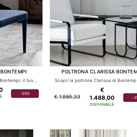
 BONTEMPI
POLTRONA CLARISSA BONTEM
Scopri la poltrona Clara di Bontempi: il tuo salotto diventerà un'oasi di stile e comfort
0
€
-25%
€ 1.985,33
E
1.488,00
-
DISPONIBILE