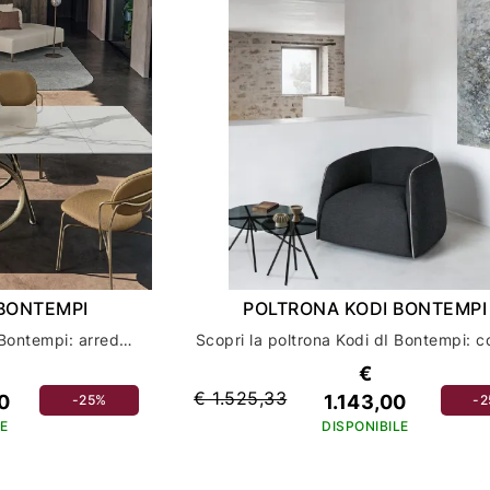
BONTEMPI
POLTRONA KODI BONTEMPI
Scopri il divano Denver di Bontempi: arreda il tuo salotto con stile ed eleganza
€
€ 1.525,33
0
1.143,00
-25%
-
E
DISPONIBILE