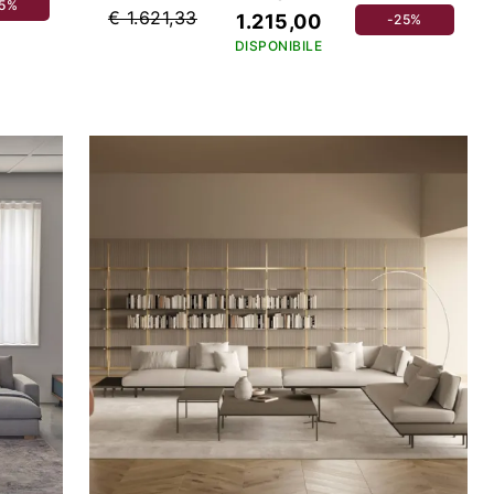
25%
€ 1.621,33
1.215,00
-25%
DISPONIBILE