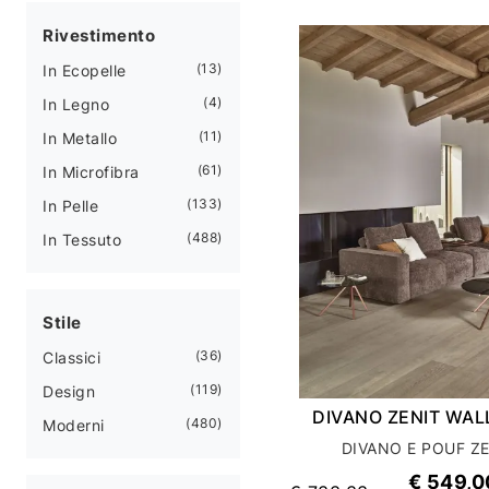
Rivestimento
13
In Ecopelle
4
In Legno
11
In Metallo
61
In Microfibra
133
In Pelle
488
In Tessuto
Stile
36
Classici
119
Design
DIVANO ZENIT WAL
480
Moderni
DIVANO E POUF Z
€ 549,0