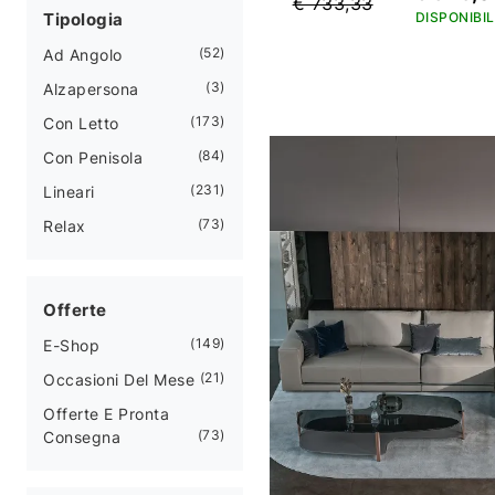
€ 733,33
Tipologia
DISPONIBIL
52
Ad Angolo
3
Alzapersona
173
Con Letto
84
Con Penisola
231
Lineari
73
Relax
Offerte
149
E-Shop
21
Occasioni Del Mese
Offerte E Pronta
73
Consegna