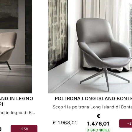
AND IN LEGNO
POLTRONA LONG ISLAND BONT
I
Scopri la poltrona long island in legno di Bontempi: eleganza e comfort per il tuo salotto
€
€ 1.968,01
1.476,01
-
0
-25%
DISPONIBILE