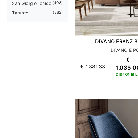
408
San Giorgio Ionico
382
Taranto
DIVANO FRANZ 
DIVANO E P
€
€ 1.381,33
1.035,0
DISPONIBIL