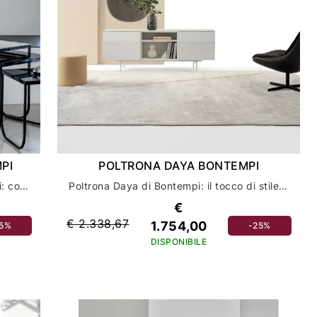
PI
POLTRONA DAYA BONTEMPI
Scopri la poltrona Clarissa di Bontempi: comfort e design per il tuo salotto
Poltrona Daya di Bontempi: il tocco di stile perfetto per il tuo salotto
€
€ 2.338,67
1.754,00
25%
-25%
DISPONIBILE