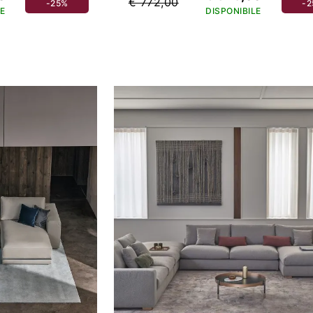
€ 772,00
-25%
-
E
DISPONIBILE