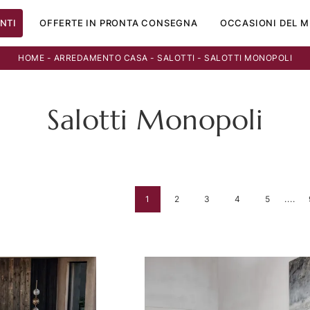
NTI
OFFERTE IN PRONTA CONSEGNA
OCCASIONI DEL M
HOME
-
ARREDAMENTO CASA
-
SALOTTI
-
SALOTTI MONOPOLI
Salotti Monopoli
1
2
3
4
5
....