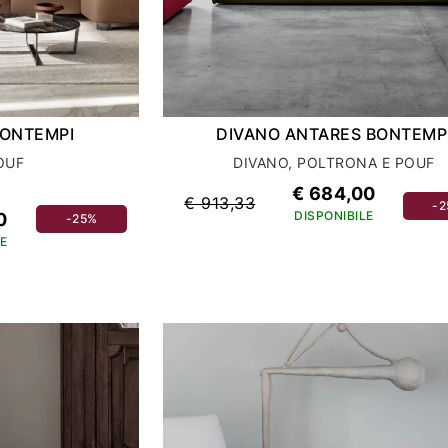
BONTEMPI
DIVANO ANTARES BONTEMP
OUF
DIVANO, POLTRONA E POUF
€ 684,00
€ 913,33
-
DISPONIBILE
0
-25%
E