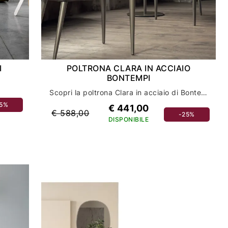
I
POLTRONA CLARA IN ACCIAIO
BONTEMPI
Scopri la poltrona Clara in acciaio di Bontempi: eleganza e comfort per il tuo salotto
25%
€ 441,00
€ 588,00
-25%
DISPONIBILE