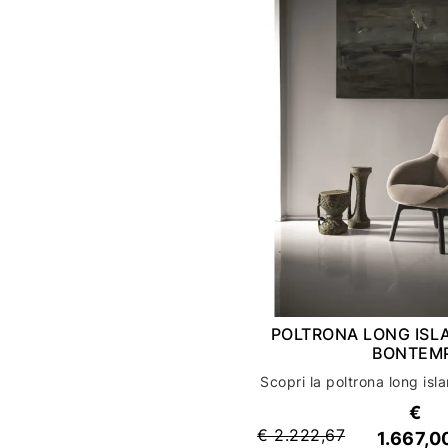
POLTRONA LONG ISL
BONTEMP
€
€ 2.222,67
1.667,0