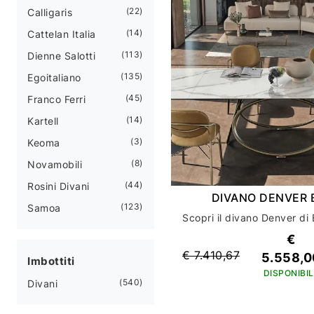
22
Calligaris
14
Cattelan Italia
113
Dienne Salotti
135
Egoitaliano
45
Franco Ferri
14
Kartell
3
Keoma
8
Novamobili
44
Rosini Divani
DIVANO DENVER 
123
Samoa
€
€ 7.410,67
5.558,0
Imbottiti
DISPONIBIL
540
Divani