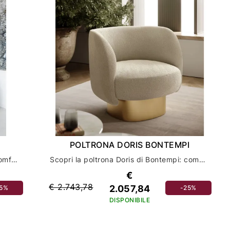
POLTRONA DORIS BONTEMPI
Scopri la poltrona Kodi dI Bontempi: comfort ed eleganza per il tuo salotto
Scopri la poltrona Doris di Bontempi: comodità e stile per il tuo salotto
€
€ 2.743,78
2.057,84
25%
-25%
DISPONIBILE