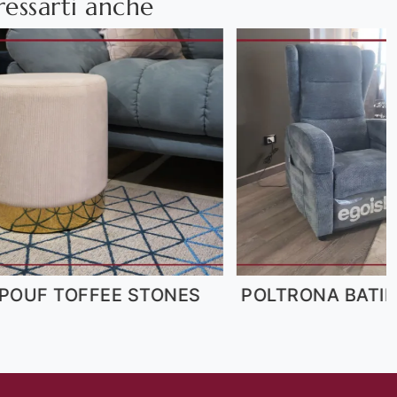
ressarti anche
OLTRONA BATIK EGOISTA
POUF TON
EGOITALI