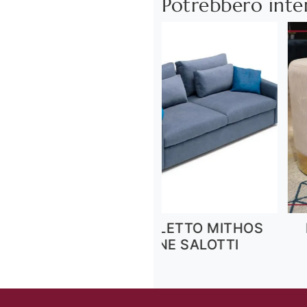
Potrebbero inte
O MITHOS
POUF TOFFEE STONES
P
LOTTI