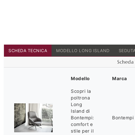
SCHEDA TECNICA
MODELLO LONG ISLAND
SEDUTA
Scheda 
Modello
Marca
Scopri la
poltrona
Long
Island di
Bontempi:
Bontempi
comfort e
stile per il