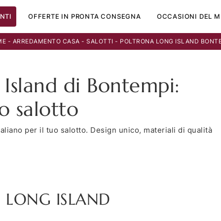
NTI
OFFERTE IN PRONTA CONSEGNA
OCCASIONI DEL M
ME
-
ARREDAMENTO CASA
-
SALOTTI
-
POLTRONA LONG ISLAND BONT
 Island di Bontempi:
uo salotto
liano per il tuo salotto. Design unico, materiali di qualità
LONG ISLAND