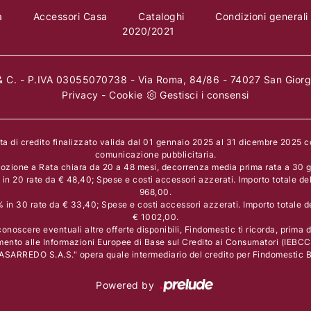
a
Accessori Casa
Cataloghi
Condizioni generali
2020/2021
 C. - P.IVA 03055070738 - Via Roma, 84/86 - 74027 San Giorgi
Privacy
-
Cookie
Gestisci i consensi
rta di credito finalizzato valida dal 01 gennaio 2025 al 31 dicembre 2025 
comunicazione pubblicitaria.
ozione a Rata chiara da 20 a 48 mesi, decorrenza media prima rata a 30 gi
n 20 rate da € 48,40; Spese e costi accessori azzerati. Importo totale de
968,00.
in 30 rate da € 33,40; Spese e costi accessori azzerati. Importo totale d
€ 1002,00.
onoscere eventuali altre offerte disponibili, Findomestic ti ricorda, prima di
mento alle Informazioni Europee di Base sul Credito ai Consumatori (IEBCC
ASARREDO S.A.S." opera quale intermediario del credito per Findomestic Ba
Powered by