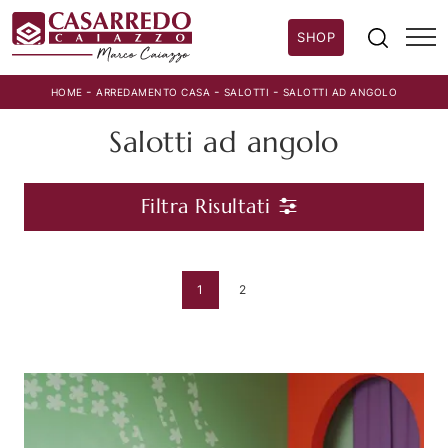
SHOP
-
-
-
HOME
ARREDAMENTO CASA
SALOTTI
SALOTTI AD ANGOLO
Salotti ad angolo
Filtra Risultati
1
2