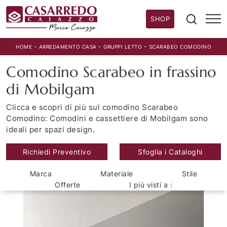
SHOP
-
-
-
HOME
ARREDAMENTO CASA
GRUPPI LETTO
SCARABEO COMODINO
Comodino Scarabeo in frassino
di Mobilgam
Clicca e scopri di più sul comodino Scarabeo
Comodino: Comodini e cassettiere di Mobilgam sono
ideali per spazi design.
Richiedi Preventivo
Sfoglia i Cataloghi
Marca
Materiale
Stile
Offerte
I più visti a :