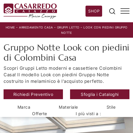
SHOP
-
-
-
HOME
ARREDAMENTO CASA
GRUPPI LETTO
LOOK CON PIEDINI GRUPPO
NOTTE
Gruppo Notte Look con piedini
di Colombini Casa
Scopri Gruppi Letto moderni e cassettiere Colombini
Casa! Il modello Look con piedini Gruppo Notte
costruito in melaminico è l'acquisto perfetto.
Richiedi Preventivo
Sfoglia i Cataloghi
Marca
Materiale
Stile
Offerte
I più visti a :