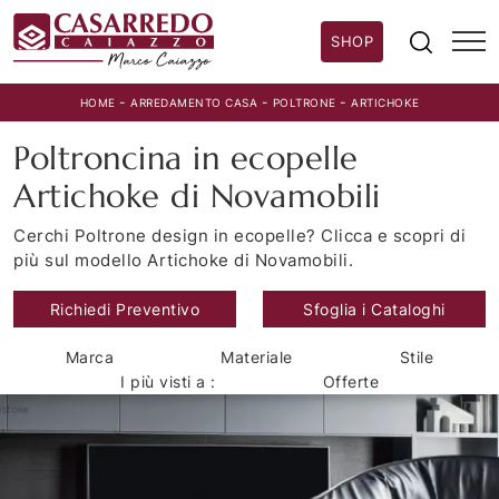
SHOP
-
-
-
HOME
ARREDAMENTO CASA
POLTRONE
ARTICHOKE
Poltroncina in ecopelle
Artichoke di Novamobili
Cerchi Poltrone design in ecopelle? Clicca e scopri di
più sul modello Artichoke di Novamobili.
Richiedi Preventivo
Sfoglia i Cataloghi
Marca
Materiale
Stile
I più visti a :
Offerte