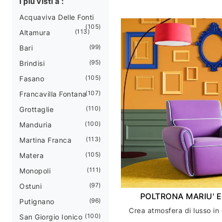
I più visti a :
Acquaviva Delle Fonti
105
113
Altamura
99
Bari
95
Brindisi
105
Fasano
107
Francavilla Fontana
110
Grottaglie
100
Manduria
113
Martina Franca
105
Matera
111
Monopoli
97
Ostuni
POLTRONA MARIU' 
96
Putignano
100
San Giorgio Ionico