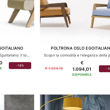
GOITALIANO
POLTRONA OSLO EGOITALIA
Scopri la poltrona Fram di Egoitaliano: il tocco di classe per l'arredamento della tua casa
0
€
-18%
€ 1.334,16
E
1.094,01
-
DISPONIBILE