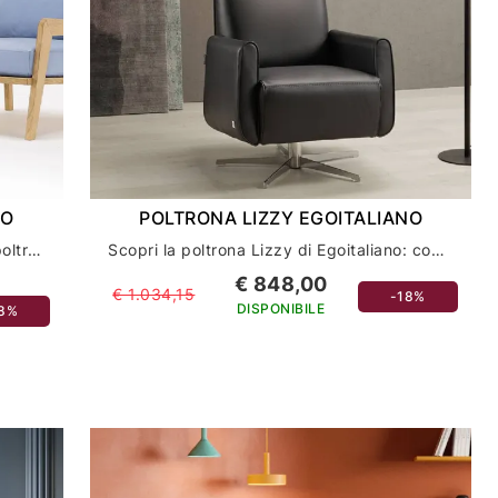
NO
POLTRONA LIZZY EGOITALIANO
Scopri la comodità e l'eleganza della poltrona Oslo di Egoitaliano per il tuo arredamento casa
Scopri la poltrona Lizzy di Egoitaliano: comfort ed eleganza per il tuo arredamento casa
€ 848,00
€ 1.034,15
-18%
DISPONIBILE
18%