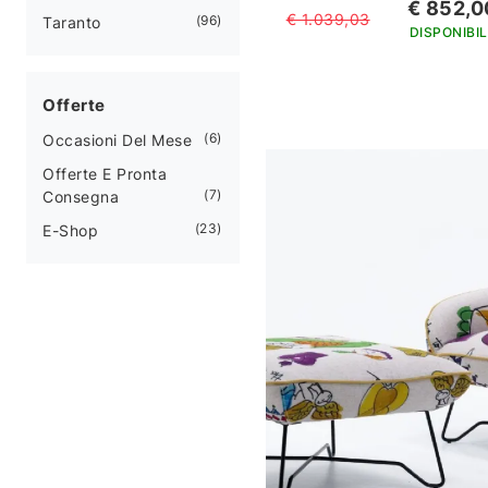
€ 852,0
€ 1.039,03
96
Taranto
DISPONIBIL
Offerte
6
Occasioni Del Mese
Offerte E Pronta
7
Consegna
23
E-Shop