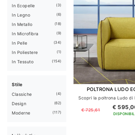
3
In Ecopelle
6
In Legno
18
In Metallo
9
In Microfibra
34
In Pelle
1
In Poliestere
154
In Tessuto
Stile
POLTRONA LUDO E
4
Classiche
62
Design
€ 595,0
€ 725,61
117
Moderne
DISPONIBIL