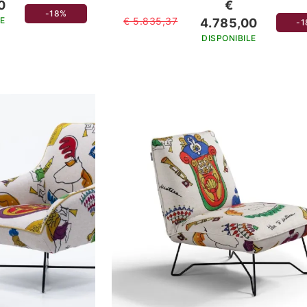
0
€
-18%
€ 5.835,37
E
4.785,00
-
DISPONIBILE