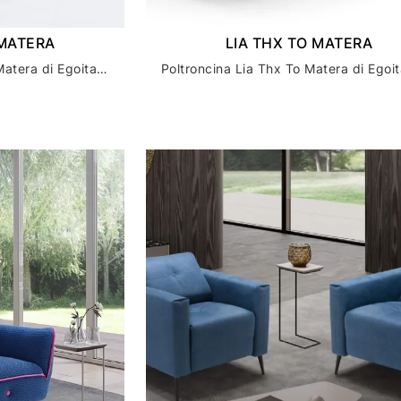
MATERA
LIA THX TO MATERA
Poltroncina Namy Thx To Matera di Egoitaliano
Poltroncina Lia Thx To Matera di Egoit