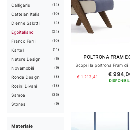
14
Calligaris
10
Cattelan Italia
4
Dienne Salotti
34
Egoitaliano
10
Franco Ferri
11
Kartell
POLTRONA FRAM E
6
Nature Design
9
Novamobili
€ 994,0
3
€ 1.213,41
Ronda Design
DISPONIBIL
13
Rosini Divani
35
Samoa
9
Stones
Materiale