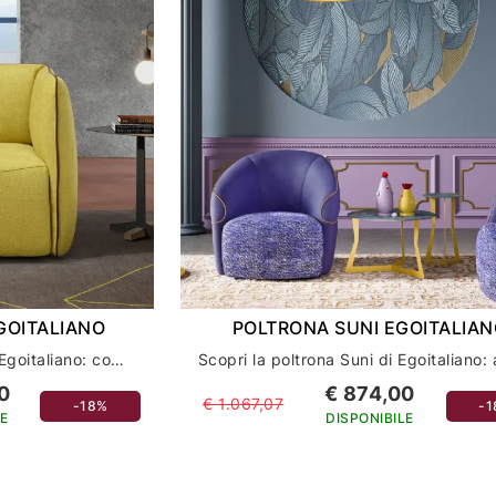
GOITALIANO
POLTRONA SUNI EGOITALIA
Scopri la poltrona Ludo di Egoitaliano: comfort ed eleganza per il tuo arredamento casa
0
€ 874,00
€ 1.067,07
-18%
-
E
DISPONIBILE