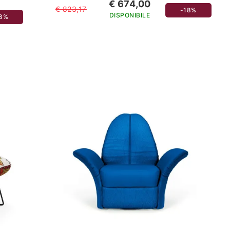
€ 674,00
€ 823,17
-18%
DISPONIBILE
18%