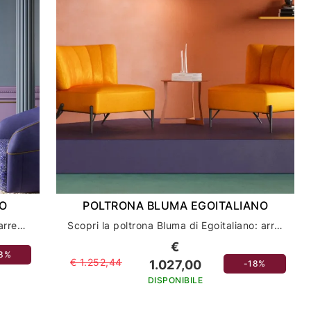
NO
POLTRONA BLUMA EGOITALIANO
Scopri la poltrona Suni di Egoitaliano: arreda la tua casa con stile e comfort
Scopri la poltrona Bluma di Egoitaliano: arredamento casa di lusso e comfort
€
18%
€ 1.252,44
1.027,00
-18%
DISPONIBILE