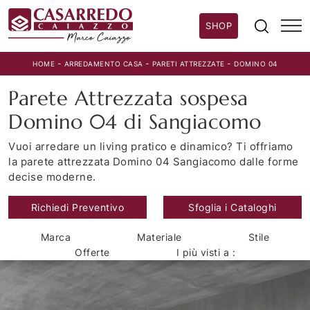
SHOP
-
-
-
HOME
ARREDAMENTO CASA
PARETI ATTREZZATE
DOMINO 04
Parete Attrezzata sospesa
Domino 04 di Sangiacomo
Vuoi arredare un living pratico e dinamico? Ti offriamo
la parete attrezzata Domino 04 Sangiacomo dalle forme
decise moderne.
Richiedi Preventivo
Sfoglia i Cataloghi
Marca
Materiale
Stile
Offerte
I più visti a :