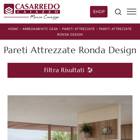
SHOP
-
-
-
HOME
ARREDAMENTO CASA
PARETI ATTREZZATE
PARETI ATTREZZATE
RONDA DESIGN
Pareti Attrezzate Ronda Design
Filtra Risultati