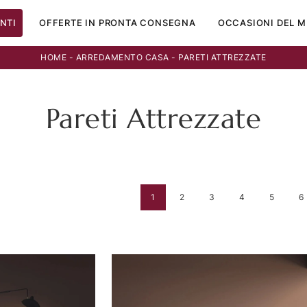
NTI
OFFERTE IN PRONTA CONSEGNA
OCCASIONI DEL M
HOME
-
ARREDAMENTO CASA
-
PARETI ATTREZZATE
Pareti Attrezzate
1
2
3
4
5
6