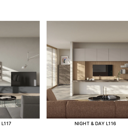
 L117
NIGHT & DAY L116