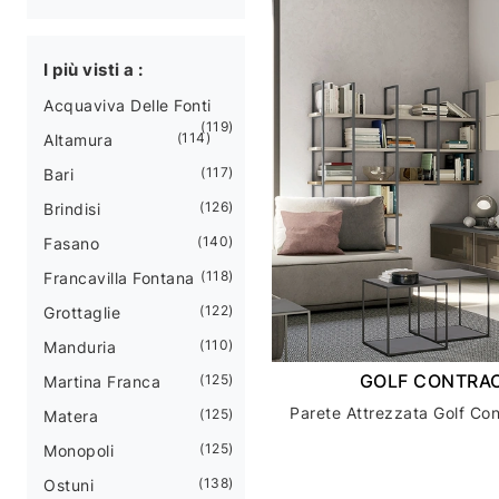
I più visti a :
Acquaviva Delle Fonti
119
114
Altamura
117
Bari
126
Brindisi
140
Fasano
118
Francavilla Fontana
122
Grottaglie
110
Manduria
GOLF CONTRAC
125
Martina Franca
125
Matera
125
Monopoli
138
Ostuni