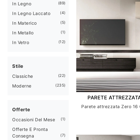
89
In Legno
4
In Legno Laccato
5
In Materico
1
In Metallo
12
In Vetro
Stile
22
Classiche
235
Moderne
PARETE ATTREZZATA
Parete attrezzata Zero 16 
Offerte
1
Occasioni Del Mese
Offerte E Pronta
7
Consegna