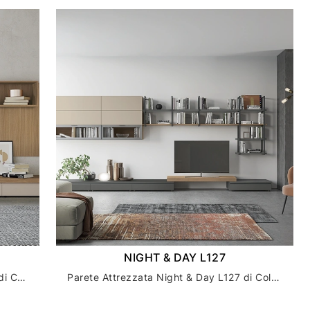
NIGHT & DAY L127
Parete Attrezzata Golf Contract R102 di Colombini Casa
Parete Attrezzata Night & Day L127 di Colombini Casa