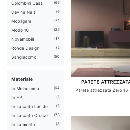
66
Colombini Casa
6
Devina Nais
71
Mobilgam
26
Modo 10
17
Novamobili
2
Ronda Design
50
Sangiacomo
Materiale
PARETE ATTREZZATA
64
In Melaminico
Parete attrezzata Zero 16 
1
In HPL
7
In Laccato Lucido
78
In Laccato Opaco
3
In Laminato