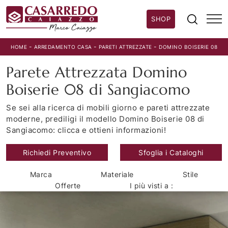
SHOP
-
-
-
HOME
ARREDAMENTO CASA
PARETI ATTREZZATE
DOMINO BOISERIE 08
Parete Attrezzata Domino
Boiserie 08 di Sangiacomo
Se sei alla ricerca di mobili giorno e pareti attrezzate
moderne, prediligi il modello Domino Boiserie 08 di
Sangiacomo: clicca e ottieni informazioni!
Richiedi Preventivo
Sfoglia i Cataloghi
Marca
Materiale
Stile
Offerte
I più visti a :