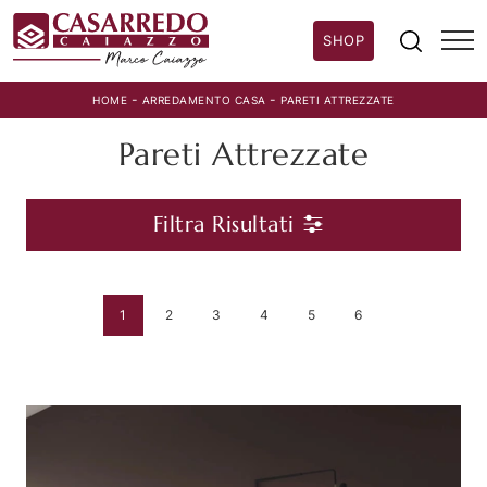
SHOP
-
-
HOME
ARREDAMENTO CASA
PARETI ATTREZZATE
Pareti Attrezzate
Filtra Risultati
1
2
3
4
5
6