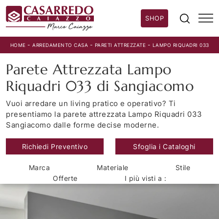
SHOP
-
-
-
HOME
ARREDAMENTO CASA
PARETI ATTREZZATE
LAMPO RIQUADRI 033
Parete Attrezzata Lampo
Riquadri 033 di Sangiacomo
Vuoi arredare un living pratico e operativo? Ti
presentiamo la parete attrezzata Lampo Riquadri 033
Sangiacomo dalle forme decise moderne.
Richiedi Preventivo
Sfoglia i Cataloghi
Marca
Materiale
Stile
Offerte
I più visti a :