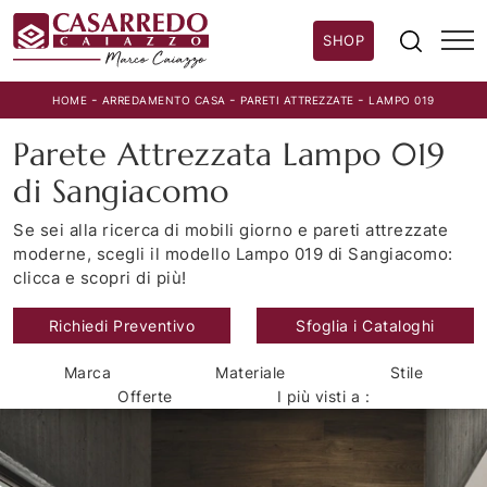
SHOP
-
-
-
HOME
ARREDAMENTO CASA
PARETI ATTREZZATE
LAMPO 019
Parete Attrezzata Lampo 019
di Sangiacomo
Se sei alla ricerca di mobili giorno e pareti attrezzate
moderne, scegli il modello Lampo 019 di Sangiacomo:
clicca e scopri di più!
Richiedi Preventivo
Sfoglia i Cataloghi
Marca
Materiale
Stile
Offerte
I più visti a :