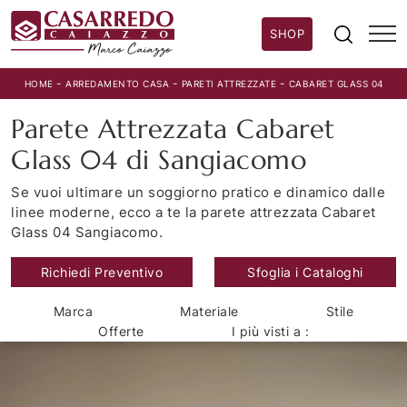
SHOP
-
-
-
HOME
ARREDAMENTO CASA
PARETI ATTREZZATE
CABARET GLASS 04
Parete Attrezzata Cabaret
Glass 04 di Sangiacomo
Se vuoi ultimare un soggiorno pratico e dinamico dalle
linee moderne, ecco a te la parete attrezzata Cabaret
Glass 04 Sangiacomo.
Richiedi Preventivo
Sfoglia i Cataloghi
Marca
Materiale
Stile
Offerte
I più visti a :