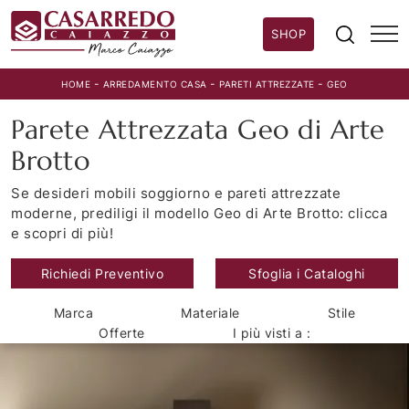
SHOP
-
-
-
HOME
ARREDAMENTO CASA
PARETI ATTREZZATE
GEO
Parete Attrezzata Geo di Arte
Brotto
Se desideri mobili soggiorno e pareti attrezzate
moderne, prediligi il modello Geo di Arte Brotto: clicca
e scopri di più!
Richiedi Preventivo
Sfoglia i Cataloghi
Marca
Materiale
Stile
Offerte
I più visti a :