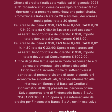
Offerta di credito finalizzato valida dal 01 gennaio 2025
al 31 dicembre 2025 come da esempio rappresentativo
riportato nella presente comunicazione pubblicitaria.
Promozione a Rata chiara da 20 a 48 mesi, decorrenza
media prima rata a 30 giorni.
Es: Prezzo del bene € 900, TAN fisso 8,45%, TAEG 8,78
% in 20 rate da € 48,40; Spese e costi accessori
azzerati. Importo totale del credito: € 900, Importo
totale dovuto dal Consumatore: € 968,00.
Es: Prezzo del bene € 900, TAN fisso 8,49%, TAEG 8,82
% in 30 rate da € 33,40; Spese e costi accessori
azzerati. Importo totale del credito: € 900, Importo
totale dovuto dal Consumatore: € 1002,00.
Al fine di gestire le tue spese in modo responsabile e di
conoscere eventuali altre offerte disponibili,
Findomestic ti ricorda, prima di sottoscrivere il
contratto, di prendere visione di tutte le condizioni
economiche e contrattuali, facendo riferimento alle
Informazioni Europee di Base sul Credito ai
Consumatori (IEBCC) presenti nel percorso online.
Salvo approvazione di Findomestic Banca S.p.A..
"CASARREDO S.A.S." opera quale intermediario del
credito per Findomestic Banca S.p.A., non in esclusiva.