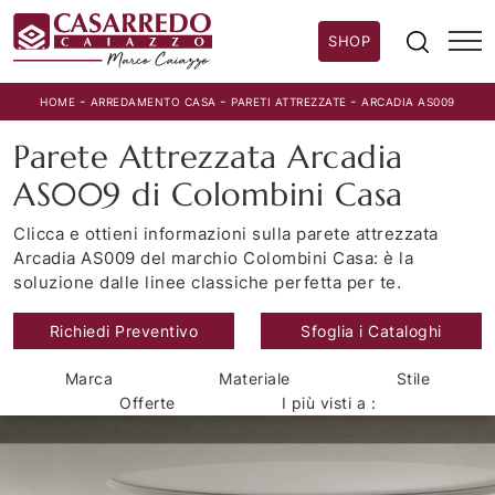
SHOP
-
-
-
HOME
ARREDAMENTO CASA
PARETI ATTREZZATE
ARCADIA AS009
Parete Attrezzata Arcadia
AS009 di Colombini Casa
Clicca e ottieni informazioni sulla parete attrezzata
Arcadia AS009 del marchio Colombini Casa: è la
soluzione dalle linee classiche perfetta per te.
Richiedi Preventivo
Sfoglia i Cataloghi
Marca
Materiale
Stile
Offerte
I più visti a :