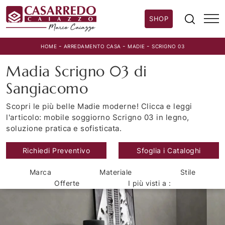
SHOP
-
-
-
HOME
ARREDAMENTO CASA
MADIE
SCRIGNO 03
Madia Scrigno 03 di
Sangiacomo
Scopri le più belle Madie moderne! Clicca e leggi
l'articolo: mobile soggiorno Scrigno 03 in legno,
soluzione pratica e sofisticata.
Richiedi Preventivo
Sfoglia i Cataloghi
Marca
Materiale
Stile
Offerte
I più visti a :