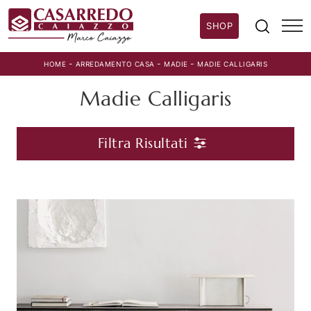
SHOP
-
-
-
HOME
ARREDAMENTO CASA
MADIE
MADIE CALLIGARIS
Madie Calligaris
Filtra Risultati