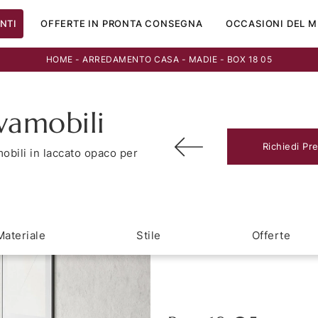
NTI
OFFERTE IN PRONTA CONSEGNA
OCCASIONI DEL M
HOME
-
ARREDAMENTO CASA
-
MADIE
-
BOX 18 05
vamobili
Richiedi Pr
obili in laccato opaco per
Materiale
Stile
Offerte