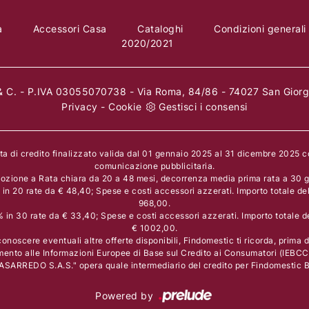
a
Accessori Casa
Cataloghi
Condizioni generali
2020/2021
 C. - P.IVA 03055070738 - Via Roma, 84/86 - 74027 San Giorgi
Privacy
-
Cookie
Gestisci i consensi
rta di credito finalizzato valida dal 01 gennaio 2025 al 31 dicembre 2025 
comunicazione pubblicitaria.
ozione a Rata chiara da 20 a 48 mesi, decorrenza media prima rata a 30 gi
n 20 rate da € 48,40; Spese e costi accessori azzerati. Importo totale de
968,00.
in 30 rate da € 33,40; Spese e costi accessori azzerati. Importo totale d
€ 1002,00.
onoscere eventuali altre offerte disponibili, Findomestic ti ricorda, prima di
mento alle Informazioni Europee di Base sul Credito ai Consumatori (IEBCC
ASARREDO S.A.S." opera quale intermediario del credito per Findomestic Ba
Powered by