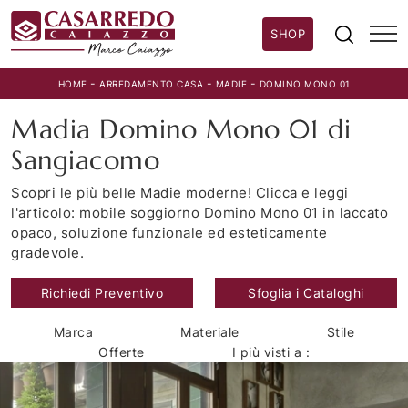
SHOP
-
-
-
HOME
ARREDAMENTO CASA
MADIE
DOMINO MONO 01
Madia Domino Mono 01 di
Sangiacomo
Scopri le più belle Madie moderne! Clicca e leggi
l'articolo: mobile soggiorno Domino Mono 01 in laccato
opaco, soluzione funzionale ed esteticamente
gradevole.
Richiedi Preventivo
Sfoglia i Cataloghi
Marca
Materiale
Stile
Offerte
I più visti a :