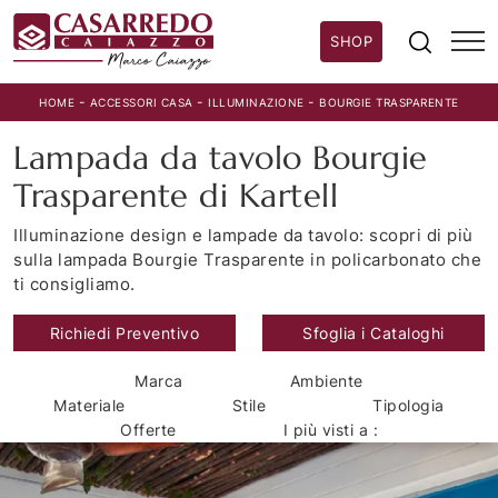
SHOP
-
-
-
HOME
ACCESSORI CASA
ILLUMINAZIONE
BOURGIE TRASPARENTE
Lampada da tavolo Bourgie
Trasparente di Kartell
Illuminazione design e lampade da tavolo: scopri di più
sulla lampada Bourgie Trasparente in policarbonato che
ti consigliamo.
Richiedi Preventivo
Sfoglia i Cataloghi
Marca
Ambiente
Materiale
Stile
Tipologia
Offerte
I più visti a :