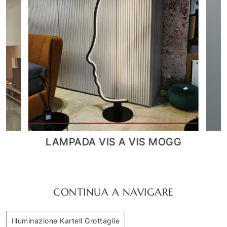
G
Cage a sospensione
LAM
CONTINUA A NAVIGARE
Illuminazione Kartell Grottaglie