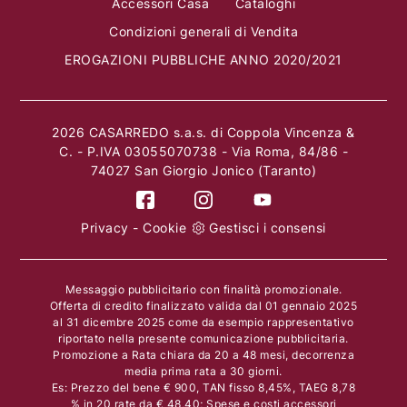
Accessori Casa
Cataloghi
Condizioni generali di Vendita
EROGAZIONI PUBBLICHE ANNO 2020/2021
2026 CASARREDO s.a.s. di Coppola Vincenza &
C. - P.IVA 03055070738 - Via Roma, 84/86 -
74027 San Giorgio Jonico (Taranto)
Privacy
-
Cookie
Gestisci i consensi
Messaggio pubblicitario con finalità promozionale.
Offerta di credito finalizzato valida dal 01 gennaio 2025
al 31 dicembre 2025 come da esempio rappresentativo
riportato nella presente comunicazione pubblicitaria.
Promozione a Rata chiara da 20 a 48 mesi, decorrenza
media prima rata a 30 giorni.
Es: Prezzo del bene € 900, TAN fisso 8,45%, TAEG 8,78
% in 20 rate da € 48,40; Spese e costi accessori