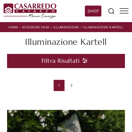
SHOP
-
-
-
HOME
ACCESSORI CASA
ILLUMINAZIONE
ILLUMINAZIONE KARTELL
Illuminazione Kartell
Filtra Risultati
1
2