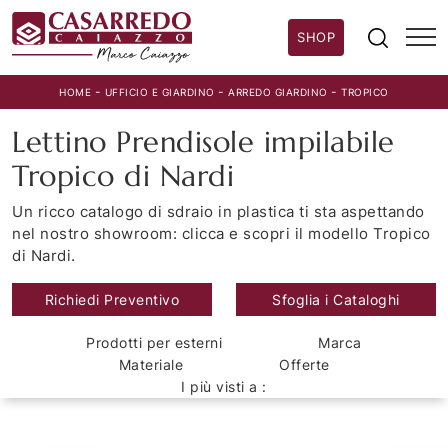
SHOP
-
-
-
HOME
UFFICIO E GIARDINO
ARREDO GIARDINO
TROPICO
Lettino Prendisole impilabile
Tropico di Nardi
Un ricco catalogo di sdraio in plastica ti sta aspettando
nel nostro showroom: clicca e scopri il modello Tropico
di Nardi.
Richiedi Preventivo
Sfoglia i Cataloghi
Prodotti per esterni
Marca
Materiale
Offerte
I più visti a :