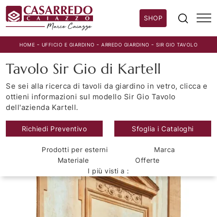
SHOP
-
-
-
HOME
UFFICIO E GIARDINO
ARREDO GIARDINO
SIR GIO TAVOLO
Tavolo Sir Gio di Kartell
Se sei alla ricerca di tavoli da giardino in vetro, clicca e
ottieni informazioni sul modello Sir Gio Tavolo
dell'azienda Kartell.
Richiedi Preventivo
Sfoglia i Cataloghi
Prodotti per esterni
Marca
Materiale
Offerte
I più visti a :