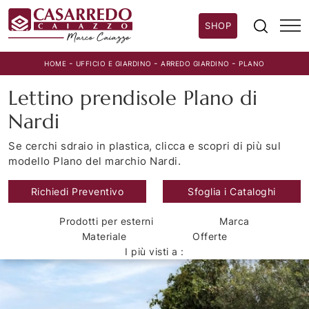
SHOP
-
-
-
HOME
UFFICIO E GIARDINO
ARREDO GIARDINO
PLANO
Lettino prendisole Plano di
Nardi
Se cerchi sdraio in plastica, clicca e scopri di più sul
modello Plano del marchio Nardi.
Richiedi Preventivo
Sfoglia i Cataloghi
Prodotti per esterni
Marca
Materiale
Offerte
I più visti a :