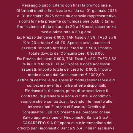
Messaggio pubblicitario con finalità promozionale.
Offerta di credito finalizzato valida dal 01 gennaio 2025
al 31 dicembre 2025 come da esempio rappresentativo
riportato nella presente comunicazione pubblicitaria.
Promozione a Rata chiara da 20 a 48 mesi, decorrenza
media prima rata a 30 giorni.
Es: Prezzo del bene € 900, TAN fisso 8,45%, TAEG 8,78
% in 20 rate da € 48,40; Spese e costi accessori
azzerati. Importo totale del credito: € 900, Importo
totale dovuto dal Consumatore: € 968,00.
Es: Prezzo del bene € 900, TAN fisso 8,49%, TAEG 8,82
% in 30 rate da € 33,40; Spese e costi accessori
azzerati. Importo totale del credito: € 900, Importo
totale dovuto dal Consumatore: € 1002,00.
Al fine di gestire le tue spese in modo responsabile e di
conoscere eventuali altre offerte disponibili,
Findomestic ti ricorda, prima di sottoscrivere il
contratto, di prendere visione di tutte le condizioni
economiche e contrattuali, facendo riferimento alle
Informazioni Europee di Base sul Credito ai
Consumatori (IEBCC) presenti nel percorso online.
Salvo approvazione di Findomestic Banca S.p.A..
"CASARREDO S.A.S." opera quale intermediario del
credito per Findomestic Banca S.p.A., non in esclusiva.